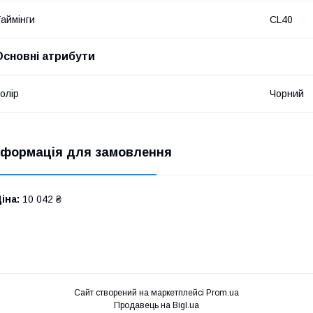
аймінги
CL40
Основні атрибути
олір
Чорний
нформація для замовлення
іна:
10 042 ₴
Сайт створений на маркетплейсі
Prom.ua
Продавець на Bigl.ua