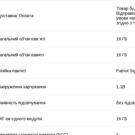
Товар бу
Відправк
оставка/ Оплата
умови час
згідно з
агальний об'єм пам`яті
16 ГБ
агальний об'єм памяті
16 ГБ
інійка пам'яті
Patriot S
апруження харчування
1.1В
аявність підсвічування
без підсв
б' єм одного модуля
16 ГБ
еревірка і корекція помилок (ECC)
є