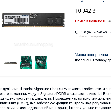
10 042 ₴
Немає в наявності
К
+380 (99) 705-05-05
Денис Telegram
повернення товару п
одулі пам'яті Patriot Signature Line DDR5 покликані забезпечити з
ового покоління. Модулі Signature DDR5 споживають лише 1,1 В ен
ідвищену частоту та швидкість. Покращені характеристики живлен
ивленням (PMIC), яка забезпечує кращий контроль над регулюванн
ороговий захист, одночасний моніторинг, інтелектуальне керування