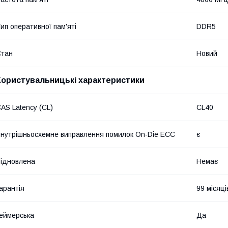
ип оперативної пам'яті
DDR5
Стан
Новий
Користувальницькі характеристики
AS Latency (CL)
CL40
нутрішньосхемне виправлення помилок On-Die ECC
є
ідновлена
Немає
арантія
99 місяці
еймерська
Да