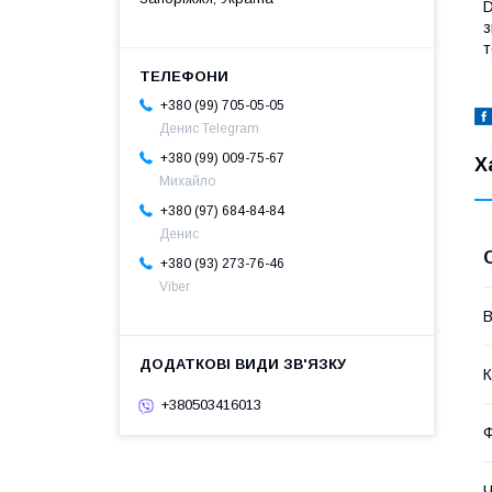
D
з
т
+380 (99) 705-05-05
Денис Telegram
+380 (99) 009-75-67
Х
Михайло
+380 (97) 684-84-84
Денис
+380 (93) 273-76-46
Viber
В
К
+380503416013
Ч