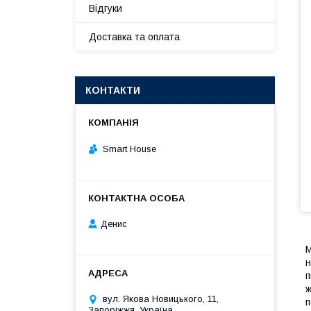
Відгуки
Доставка та оплата
КОНТАКТИ
Smart House
Денис
М
н
п
ж
вул. Якова Новицького, 11,
п
Запоріжжя, Україна