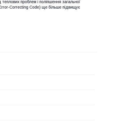
 теплових проблем і поліпшення загальної
(Error-Correcting Code) ще більше підвищує
ц