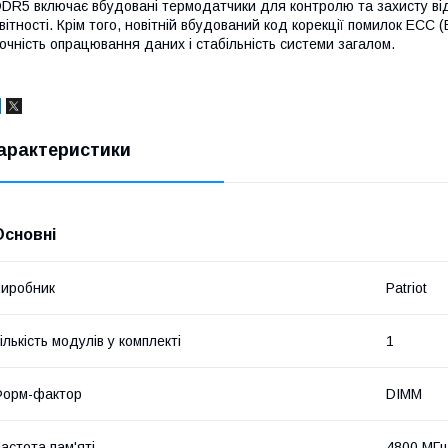
DR5 включає вбудовані термодатчики для контролю та захисту від
вітності. Крім того, новітній вбудований код корекції помилок ECC 
очність опрацювання даних і стабільність системи загалом.
арактеристики
Основні
иробник
Patriot
ількість модулів у комплекті
1
Форм-фактор
DIMM
астота пам'яті
4800 МГ