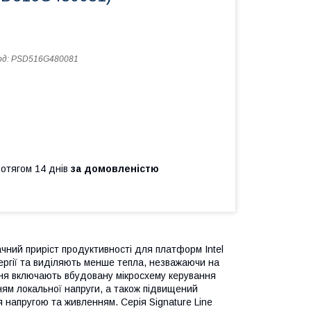
од:
PSD516G480081
ротягом 14 днів
за домовленістю
начний приріст продуктивності для платформ Intel
ергії та виділяють менше тепла, незважаючи на
ня включають вбудовану мікросхему керування
ям локальної напруги, а також підвищений
 напругою та живленням. Серія Signature Line