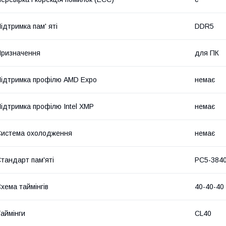
ідтримка пам' яті
DDR5
ризначення
для ПК
ідтримка профілю AMD Expo
немає
ідтримка профілю Intel XMP
немає
истема охолодження
немає
тандарт пам'яті
PC5-384
хема таймінгів
40-40-40
аймінги
CL40