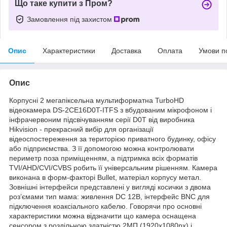
Що таке купити з Пром?
Замовлення під захистом
Опис
Характеристики
Доставка
Оплата
Умови п
Опис
Корпусні 2 мегапіксельна мультиформатна TurboHD
відеокамера DS-2CE16D0T-ITFS з вбудованим мікрофоном і
інфрачервоним підсвічуванням серії D0T від виробника
Hikvision - прекрасний вибір для організації
відеоспостереження за територією приватного будинку, офісу
або підприємства. З її допомогою можна контролювати
периметр поза приміщенням, а підтримка всіх форматів
TVI/AHD/CVI/CVBS робить її універсальним рішенням. Камера
виконана в форм-факторі Bullet, матеріал корпусу метал.
Зовнішні інтерфейси представлені у вигляді косички з двома
роз’ємами тип мама: живлення DC 12В, інтерфейс BNC для
підключення коаксіального кабелю. Говорячи про основні
характеристики можна відзначити що камера оснащена
сенсором з роздільною здатністю 2МП (1920х1080px) і