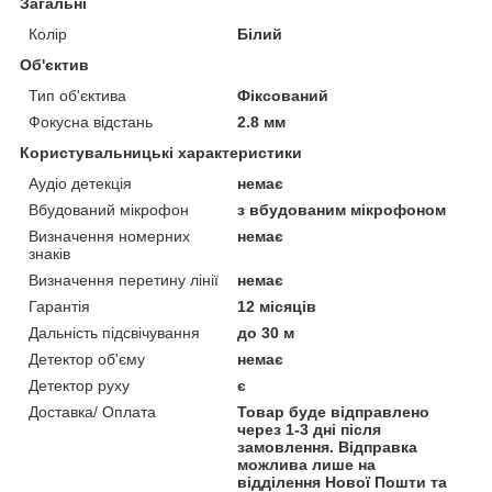
Загальні
Колір
Білий
Об'єктив
Тип об'єктива
Фіксований
Фокусна відстань
2.8 мм
Користувальницькі характеристики
Аудіо детекція
немає
Вбудований мікрофон
з вбудованим мікрофоном
Визначення номерних
немає
знаків
Визначення перетину лінії
немає
Гарантія
12 місяців
Дальність підсвічування
до 30 м
Детектор об'єму
немає
Детектор руху
є
Доставка/ Оплата
Товар буде відправлено
через 1-3 дні після
замовлення. Відправка
можлива лише на
відділення Нової Пошти та