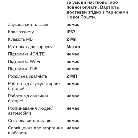
за умови часткової або
повної оплати. Вартість
доставки згідно з тарифами
Нової Пошти.
Звукова сигналізація
немає
Клас захисту
IP67
Кількість МБ
2 Мп
Матеріал для корпусу
Метал
Підтримка 4G/LTE
немає
Підтримка Wi-Fi
немає
Підтримка РоЕ
немає
Роздільна здатність
2 МП
Робота від акумуляторних
немає
батарей
Робота від сонячної
немає
батареї
Розпізнавання людей/
немає
автомобілів
Світлова сигналізація
немає
Сповіщення про вторгення
немає
в область