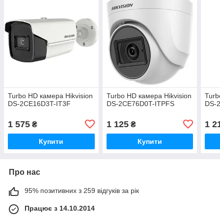
Turbo HD камера Hikvision
Turbo HD камера Hikvision
Turb
DS-2CE16D3T-IT3F
DS-2CE76D0T-ITPFS
DS-
1 575
1 125
1 2
₴
₴
Купити
Купити
Про нас
95% позитивних з 259 відгуків за рік
Працює з 14.10.2014