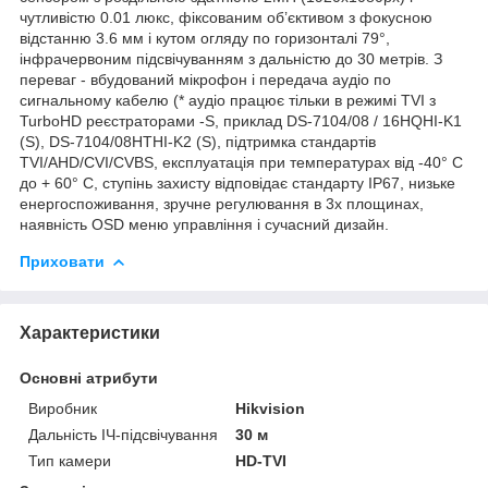
чутливістю 0.01 люкс, фіксованим об’єктивом з фокусною
відстанню 3.6 мм і кутом огляду по горизонталі 79°,
інфрачервоним підсвічуванням з дальністю до 30 метрів. З
переваг - вбудований мікрофон і передача аудіо по
сигнальному кабелю (* аудіо працює тільки в режимі TVI з
TurboHD реєстраторами -S, приклад DS-7104/08 / 16HQHI-K1
(S), DS-7104/08HTHI-K2 (S), підтримка стандартів
TVI/AHD/CVI/CVBS, експлуатація при температурах від -40° C
до + 60° C, ступінь захисту відповідає стандарту IP67, низьке
енергоспоживання, зручне регулювання в 3х площинах,
наявність OSD меню управління і сучасний дизайн.
Приховати
Характеристики
Основні атрибути
Виробник
Hikvision
Дальність ІЧ-підсвічування
30 м
Тип камери
HD-TVI