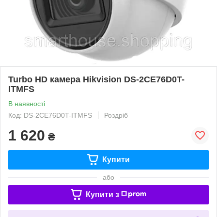
Turbo HD камера Hikvision DS-2CE76D0T-
ITMFS
В наявності
Код: DS-2CE76D0T-ITMFS
Роздріб
1 620
₴
Купити
або
Купити з