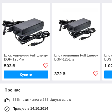
Блок живлення Full Energy
Блок живлення Full Energy
Блок
BGP-123Pro
BGP-125Lite
BBG
503
1 0
₴
372
₴
Купити
Про нас
95% позитивних з 259 відгуків за рік
Працює з 14.10.2014