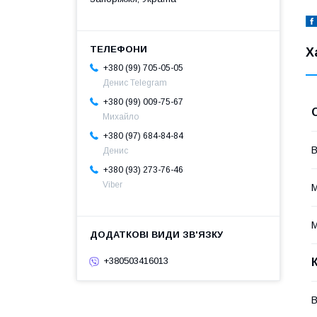
Х
+380 (99) 705-05-05
Денис Telegram
+380 (99) 009-75-67
Михайло
+380 (97) 684-84-84
В
Денис
+380 (93) 273-76-46
Viber
М
М
+380503416013
В