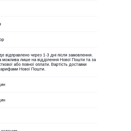
в
ор
де відправлено через 1-3 дні після замовлення.
а можлива лише на відділення Нової Пошти та за
ткової або повної оплати. Вартість доставки
 тарифами Нової Пошти.
дин
дин