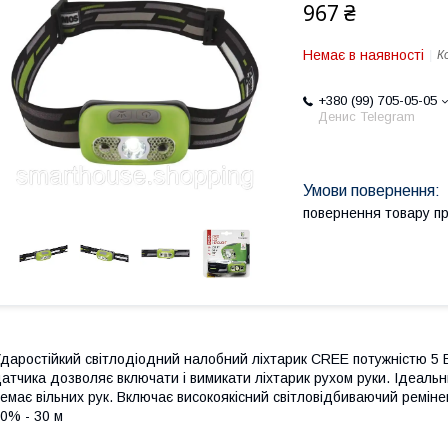
967 ₴
Немає в наявності
К
+380 (99) 705-05-05
Денис Telegram
повернення товару п
даростійкий світлодіодний налобний ліхтарик CREE потужністю 5
атчика дозволяє включати і вимикати ліхтарик рухом руки. Ідеальний
емає вільних рук. Включає високоякісний світловідбиваючий реміне
0% - 30 м