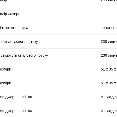
олір
чорний і
олір лазера
-
атеріал корпуса
пластик
ила світлового потоку
230 люм
отужність світлового потоку
230 люме
озміри
61 х 35 х
озміри
61 х 35 х
ип джерела світла
світлоді
ип джерела світла
світлоді