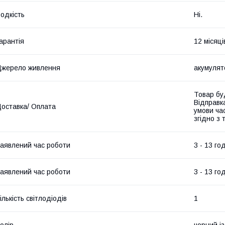
одкість
Ні.
арантія
12 місяці
жерело живлення
акумулят
Товар бу
Відправк
оставка/ Оплата
умови час
згідно з
аявлений час роботи
3 - 13 го
аявлений час роботи
3 - 13 го
ількість світлодіодів
1