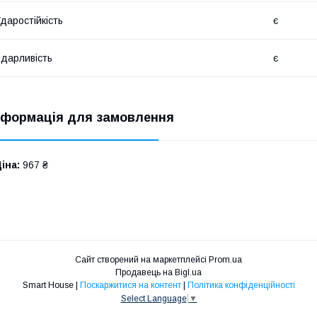
даростійкість
є
дарливість
є
нформація для замовлення
іна:
967 ₴
Сайт створений на маркетплейсі
Prom.ua
Продавець на Bigl.ua
Smart House |
Поскаржитися на контент
|
Політика конфіденційності
Select Language
▼