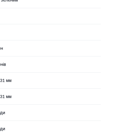
з зеленим
ен
нів
 31 мм
 31 мм
оди
оди