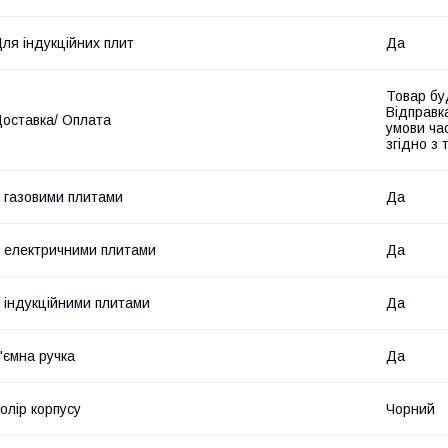
ля індукційних плит
Да
Товар бу
Відправк
оставка/ Оплата
умови час
згідно з
 газовими плитами
Да
 електричними плитами
Да
 індукційними плитами
Да
'ємна ручка
Да
олір корпусу
Чорний