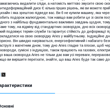
амагаючись видалити сліди, а натомість миттєво змусите свою ско
нтидеформаційний диск Є кілька гірших рішень, які ви можете прий
изайн і яка зрештою підведе вас. Ви б не купили машину, яка чере
обить подорож жалюгідною, тож навіщо вам робити це зі своїм по
дного з найбільш фундаментально важливих завдань щодня, тому 
аме тому, на відміну від стандартних сковорідок, дно всіх сково
кий подовжує термін служби та гарантує стійкість до деформації пі
окладатися на свою сковорідку Aries у майбутньому. Індукційне дно
орисно. Він швидко нагрівається, енергоефективний і набагато безп
аструлі з магнітним дном, тому дно Aries гладке та плоске, щоб ч
ковороди, сумісні з індукцією, також працюють на газових, електри
о ваша сковорода Aries не тільки дає вам усі переваги, перерахо
кщо ви вирішите переїхати, знайте, що ваш Aries буде так само до
арактеристики
Основні