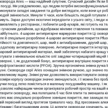
коворода Aries — ваш надійний супутник. Сучасний дизайн Як ви б
 посуді. Ми усвідомлюємо, що людям потрібні високофункціональні,
иконувати складні завдання та добре виглядати, коли вони це робл
юдей змінюються. Минули ті часи, коли більшість людей готували ли
ивуть. Зараз доступні екзотичні інгредієнти з усього світу, і люди 
амовляють у ресторанах, і побачити шеф-кухарів, які готують на т
з сучасним дизайном, що відображає мінливе ставлення та поважає
айбутнього. 4-шарове антипригарне мармурове покриття Ці сковорі
ле й спеціально розроблене 4-шарове антипригарне покриття Pfluo
тійкості та довговічності, шар, який є антиабразивним, другий шар
одаткову антипригарну поверхню. Антипригарне покриття інтер’єру
аровий антипригарний матеріал, який забезпечує набагато кращу 
отувати з мінімальною кількістю олії завдяки чотиришаровій міцній
оверхні. І, як додатковий бонус, антипригарне внутрішнє покриття 
ерфтроктанової кислоти (PFOA). Зручна ергономічна знімна ручка 
ухні. Сковороди серії Aries оснащені знімною ручкою, що значно п
евеликому ящику. Знімні ручки дозволяють використовувати сковород
озміри корпусу сковорідки значно зменшуються, і її можна без пробл
учки посуд легко поміститься в маленьку посудомийну машину. І як
озволяє найкращим чином організувати робочий простір на вашій ку
творити сковороду, яка полегшила б час біля плити та зменшила к
ries має спеціально розроблене зовнішнє покриття, яке захищає по
вій первісний вигляд протягом тривалого часу. Від пресованих алюм
тінками і багатошаровим дном. Ці аспекти сковороди означають, 