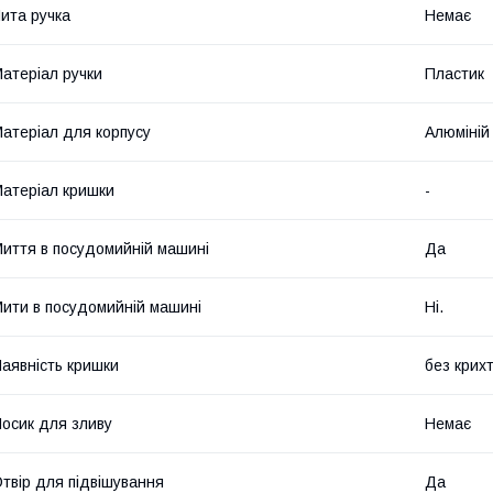
ита ручка
Немає
атеріал ручки
Пластик
атеріал для корпусу
Алюміній
атеріал кришки
-
иття в посудомийній машині
Да
ити в посудомийній машині
Ні.
аявність кришки
без крих
осик для зливу
Немає
твір для підвішування
Да