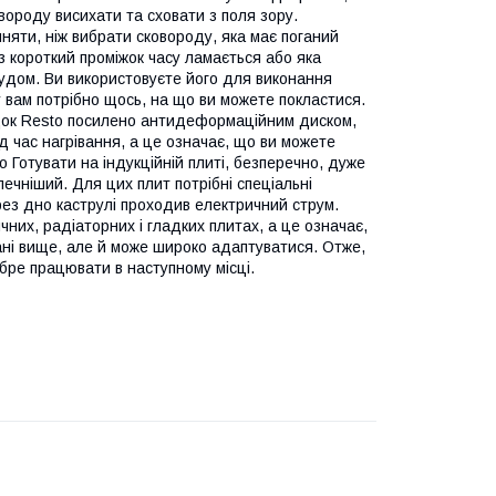
вороду висихати та сховати з поля зору.
няти, ніж вибрати сковороду, яка має поганий
з короткий проміжок часу ламається або яка
судом. Ви використовуєте його для виконання
вам потрібно щось, на що ви можете покластися.
рідок Resto посилено антидеформаційним диском,
д час нагрівання, а це означає, що ви можете
 Готувати на індукційній плиті, безперечно, дуже
ечніший. Для цих плит потрібні спеціальні
ерез дно каструлі проходив електричний струм.
чних, радіаторних і гладких плитах, а це означає,
вані вище, але й може широко адаптуватися. Отже,
бре працювати в наступному місці.