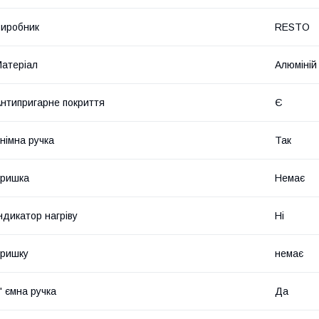
иробник
RESTO
атеріал
Алюміній
нтипригарне покриття
Є
німна ручка
Так
Кришка
Немає
ндикатор нагріву
Ні
ришку
немає
' ємна ручка
Да