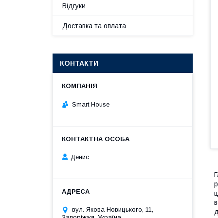
Відгуки
Доставка та оплата
КОНТАКТИ
Smart House
Денис
Г
р
ц
в
вул. Якова Новицького, 11,
д
Запоріжжя, Україна