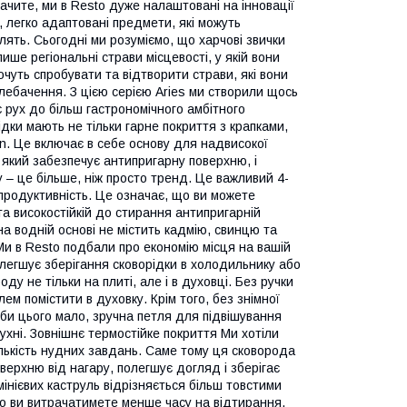
ачите, ми в Resto дуже налаштовані на інновації
 легко адаптовані предмети, які можуть
ять. Сьогодні ми розуміємо, що харчові звички
ше регіональні страви місцевості, у якій вони
хочуть спробувати та відтворити страви, які вони
елебачення. З цією серією Aries ми створили щось
 рух до більш гастрономічного амбітного
дки мають не тільки гарне покриття з крапками,
n. Це включає в себе основу для надвисокої
, який забезпечує антипригарну поверхню, і
 – це більше, ніж просто тренд. Це важливий 4-
продуктивність. Це означає, що ви можете
 та високостійкій до стирання антипригарній
на водній основі не містить кадмію, свинцю та
Ми в Resto подбали про економію місця на вашій
олегшує зберігання сковорідки в холодильнику або
у не тільки на плиті, але і в духовці. Без ручки
ем помістити в духовку. Крім того, без знімної
 би цього мало, зручна петля для підвішування
хні. Зовнішнє термостійке покриття Ми хотіли
ількість нудних завдань. Саме тому ця сковорода
верхню від нагару, полегшує догляд і зберігає
інієвих каструль відрізняється більш товстими
що ви витрачатимете менше часу на відтирання,