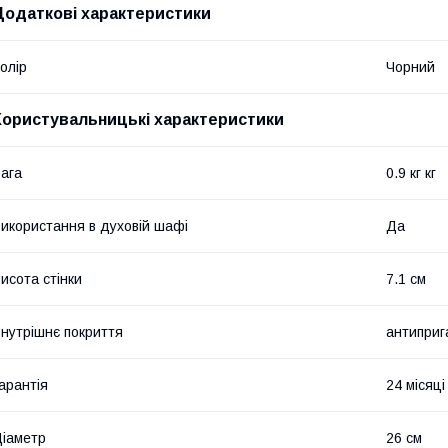
Додаткові характеристики
олір
Чорний
Користувальницькі характеристики
ага
0.9 кг кг
икористання в духовій шафі
Да
исота стінки
7.1 см
нутрішнє покриття
антиприг
арантія
24 місяці
іаметр
26 см