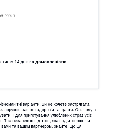
од:
93013
ротягом 14 днів
за домовленістю
ізноманітні варіанти. Ви не хочете застрягати,
 запорукою нашого здоров’я та щастя. Ось чому з
вати її для приготування улюблених страв усієї
о. Тож незалежно від того, яка подія: перше чи
із вами та вашим партнером, знайте, що ця