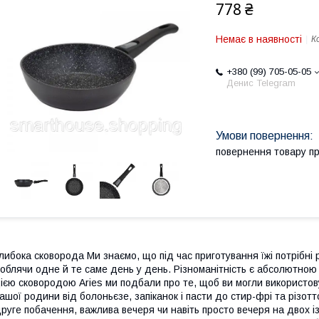
778 ₴
Немає в наявності
К
+380 (99) 705-05-05
Денис Telegram
повернення товару п
либока сковорода Ми знаємо, що під час приготування їжі потрібні р
облячи одне й те саме день у день. Різноманітність є абсолютною
ією сковородою Aries ми подбали про те, щоб ви могли використову
ашої родини від болоньєзе, запіканок і пасти до стир-фрі та різотт
руге побачення, важлива вечеря чи навіть просто вечеря на двох 