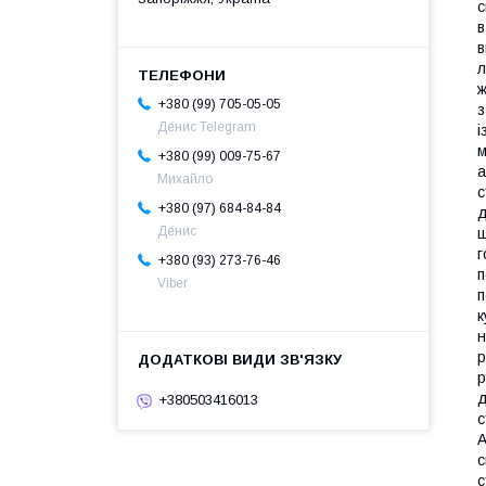
с
в
в
л
ж
+380 (99) 705-05-05
з
Денис Telegram
і
м
+380 (99) 009-75-67
а
Михайло
с
+380 (97) 684-84-84
д
Денис
ш
г
+380 (93) 273-76-46
п
Viber
п
к
н
р
р
д
+380503416013
с
A
с
с