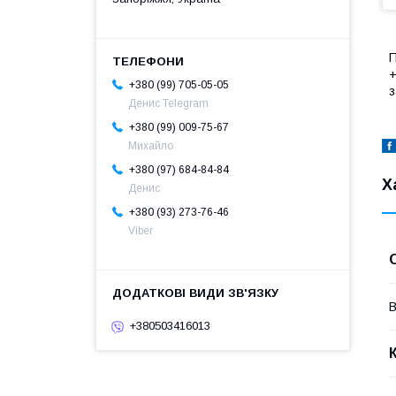
П
+
+380 (99) 705-05-05
з
Денис Telegram
+380 (99) 009-75-67
Михайло
+380 (97) 684-84-84
Х
Денис
+380 (93) 273-76-46
Viber
В
+380503416013