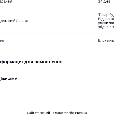
арантія
14 днів
Товар бу
Відправк
оставка/ Оплата
умови час
згідно з
ип
Блок жив
нформація для замовлення
іна:
405 ₴
Сайт створений на маркетплейсі
Prom.ua