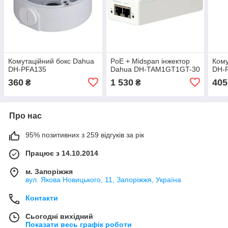
Комутаційний бокс Dahua
PoE + Midspan інжектор
Кому
DH-PFA135
Dahua DH-TAM1GT1GT-30
DH-
360
1 530
405
₴
₴
Про нас
95% позитивних з 259 відгуків за рік
Працює з 14.10.2014
м. Запоріжжя
вул. Якова Новицького, 11, Запоріжжя, Україна
Контакти
Сьогодні вихідний
Показати весь графік роботи