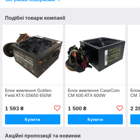
Подібні товари компанії
Блок живлення Golden
Блок живлення CaseCom
Бло
Field ATX-SS650 650W
CM 600 ATX 600W
CM 
1 593
1 500
2 2
₴
₴
Купити
Купити
Акційні пропозиції та новинки