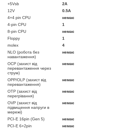
+5Vsb
2А
12V
0.5A
4+4 pin CPU
немає
4-pin CPU
1
8-pin CPU
немає
Floppy
1
molex
4
NLO (робота без
немає
навантаження)
OCP (захист від
немає
перевантаження через
струм)
OPP/OLP (захист від
немає
перевантаження)
OTP (захист від
немає
перегрівання)
OVP (захист від
немає
підвищення напруги в
мережі)
PCI-E 16pin (Gen 5)
немає
PCI-E 6+2pin
немає