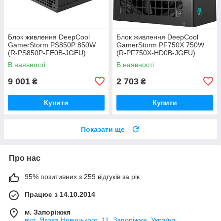
Блок живлення DeepCool
Блок живлення DeepCool
GamerStorm PS850P 850W
GamerStorm PF750X 750W
(R-PS850P-FE0B-JGEU)
(R-PF750X-HD0B-JGEU)
В наявності
В наявності
9 001
2 703
₴
₴
Купити
Купити
Показати ще
Про нас
95% позитивних з 259 відгуків за рік
Працює з 14.10.2014
м. Запоріжжя
вул. Якова Новицького, 11, Запоріжжя, Україна