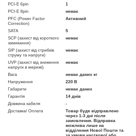
PCI-E 6pin
1
PCI-E 8pin
немає
PFC (Power Factor
Активний
Correction)
SATA
5
SCP (захист від короткого
немає
замикання)
SIP (захист від стрибків
немає
струму та напруги)
UVP (захист від зниження
немає
напруги в мережі)
Вага
немає даних кг
Напруження
220 В
Габарити
немає даних
Гарантія
14 днів
Довжина кабеля
-
Доставка/ Оплата
Товар буде відправлено
через 1-3 дні після
замовлення. Відправка
можлива лише на
відділення Нової Пошти та
за умови часткової або