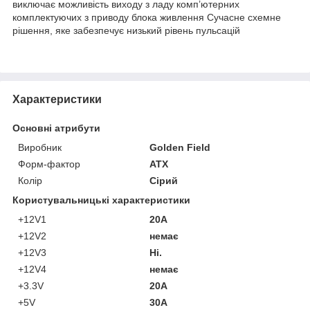
виключає можливість виходу з ладу комп’ютерних
комплектуючих з приводу блока живлення Сучасне схемне
рішення, яке забезпечує низький рівень пульсацій
Характеристики
Основні атрибути
Виробник
Golden Field
Форм-фактор
ATX
Колір
Сірий
Користувальницькі характеристики
+12V1
20А
+12V2
немає
+12V3
Ні.
+12V4
немає
+3.3V
20А
+5V
30А