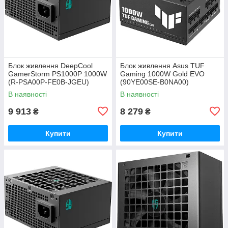
Блок живлення DeepCool
Блок живлення Asus TUF
GamerStorm PS1000P 1000W
Gaming 1000W Gold EVO
(R-PSA00P-FE0B-JGEU)
(90YE00SE-B0NA00)
В наявності
В наявності
9 913
8 279
₴
₴
Купити
Купити