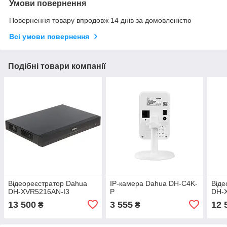
Умови повернення
Повернення товару впродовж 14 днів за домовленістю
Всі умови повернення
Подібні товари компанії
Відеореєстратор Dahua
IP-камера Dahua DH-C4K-
Віде
DH-XVR5216AN-I3
P
DH-
13 500
3 555
12 
₴
₴