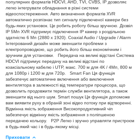
популярних форматів HDCVI, AHD, TVI, CVBS, IP дозволяє
легко інтегрувати обладнання в різні системи
відеоспостереження. Авто визначення форматів XVR
автоматично розпізнає тип сигналу підключеної камери без
будь-яких установок. Це робить роботу більш зручною. Дозвіл
IP 5Мп XVR підтримує підключення IP камер з роздільною
здатністю 6 Мп (2880 х 1920). Coaxial Audio / Upgrade / Alarm
Інтегрований дизайн може зменшити проблеми з
електропроводкою, що робить його більш економічним і
зручним для установки. Передача на великі відстані Система
HDCVI підтримує передачу на великі відстані по
коаксіальному кабелю і UTP, макс. 700 м для 4K / 4Mп, 800 м
для 1080p і 1200 м для 720p. Smart Fan Ця функція
забезпечує автоматичне включення або виключення
вентилятора в залежності від температури процесора, що
дозволить продовжити термін служби вентилятора, а також
зменшити від нього шум. Smart пошук Ця функція допоможе
вам виявити руху в обраній зоні відео потоку при відтворенні.
Відмінна якість зображення Високопродуктивний чіп
забезпечує відмінну якість зображення з поліпшеною
передачею кольору. P2P Легко і зручно управляти пристроєм
в будь-який час і в будь-якому місці.
Приховати