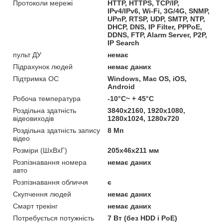
Протоколи мережі
HTTP, HTTPS, TCP/IP,
IPv4/IPv6, Wi-Fi, 3G/4G, SNMP,
UPnP, RTSP, UDP, SMTP, NTP,
DHCP, DNS, IP Filter, PPPoE,
DDNS, FTP, Alarm Server, P2P,
IP Search
пульт ДУ
немає
Підрахунок людей
немає даних
Підтримка ОС
Windows, Mac OS, iOS,
Android
Робоча температура
-10°C~ + 45°C
Роздільна здатність
3840х2160, 1920х1080,
відеовиходів
1280х1024, 1280х720
Роздільна здатність запису
8 Мп
відео
Розміри (ШхВхГ)
205х46х211 мм
Розпізнавання номера
немає даних
авто
Розпізнавання обличчя
є
Скупчення людей
немає даних
Смарт трекінг
немає даних
Потребується потужність
7 Вт (без HDD і PoE)