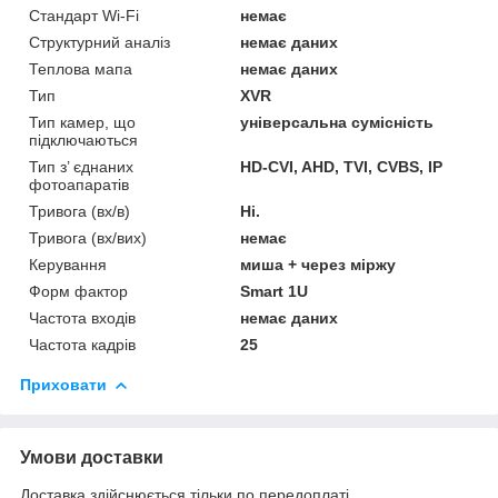
Стандарт Wi-Fi
немає
Структурний аналіз
немає даних
Теплова мапа
немає даних
Тип
XVR
Тип камер, що
універсальна сумісність
підключаються
Тип з’ єднаних
HD-CVI, AHD, TVI, CVBS, IP
фотоапаратів
Тривога (вх/в)
Ні.
Тривога (вх/вих)
немає
Керування
миша + через міржу
Форм фактор
Smart 1U
Частота входів
немає даних
Частота кадрів
25
Приховати
Умови доставки
Доставка здійснюється тільки по передоплаті.