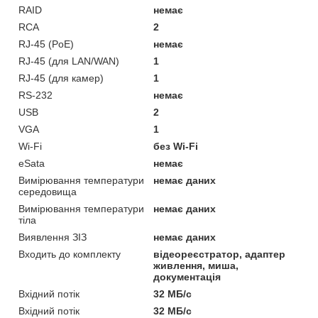
RAID
немає
RCA
2
RJ-45 (PoE)
немає
RJ-45 (для LAN/WAN)
1
RJ-45 (для камер)
1
RS-232
немає
USB
2
VGA
1
Wi-Fi
без Wi-Fi
eSata
немає
Вимірювання температури
немає даних
середовища
Вимірювання температури
немає даних
тіла
Виявлення ЗІЗ
немає даних
Входить до комплекту
відеореєстратор, адаптер
живлення, миша,
документація
Вхідний потік
32 МБ/с
Вхідний потік
32 МБ/с