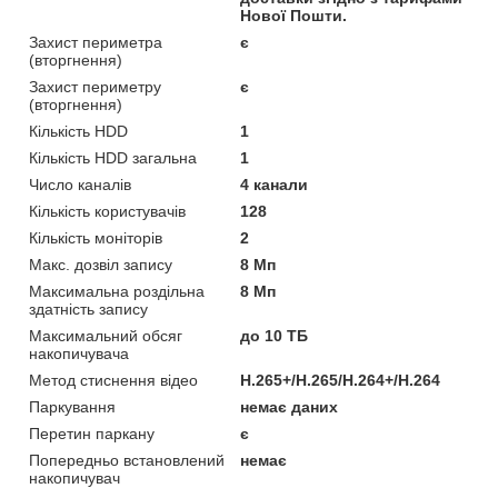
Нової Пошти.
Захист периметра
є
(вторгнення)
Захист периметру
є
(вторгнення)
Кількість HDD
1
Кількість HDD загальна
1
Число каналів
4 канали
Кількість користувачів
128
Кількість моніторів
2
Макс. дозвіл запису
8 Мп
Максимальна роздільна
8 Мп
здатність запису
Максимальний обсяг
до 10 ТБ
накопичувача
Метод стиснення відео
H.265+/H.265/H.264+/H.264
Паркування
немає даних
Перетин паркану
є
Попередньо встановлений
немає
накопичувач