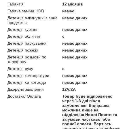
Гарантія
12 місяців
Гаряча заміна HDD
немає
Детекція викинутих із вікна
немає даних
предметів
Детекція куріння
немає даних
Детекція обличчя
є
Детекція паркування
немає даних
Детекція пожежі
немає даних
Детекція розмови по
немає даних
телефону
Детекція руху
є
Детекція температури
немає даних
Детекція хиткої ходи
немає даних
Джерело живлення
12V/2A
Доставка/ Оплата
Товар буде відправлено
через 1-3 дні після
замовлення. Відправка
можлива лише на
відділення Нової Пошти та
за умови часткової або
повної оплати. Вартість
доставки згідно з тарифами