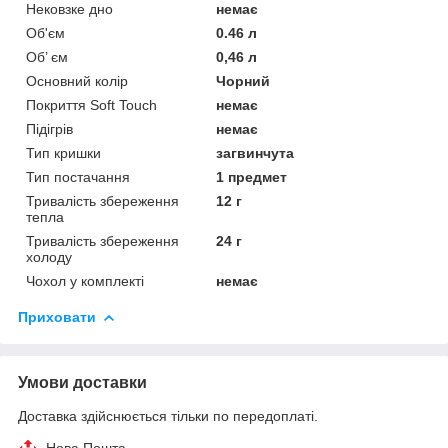
Нековзке дно
немає
Об'єм
0.46 л
Об’ єм
0,46 л
Основний колір
Чорний
Покриття Soft Touch
немає
Підігрів
немає
Тип кришки
загвинчута
Тип постачання
1 предмет
Тривалість збереження
12 г
тепла
Тривалість збереження
24 г
холоду
Чохол у комплекті
немає
Приховати
Умови доставки
Доставка здійснюється тільки по передоплаті.
Нова Пошта