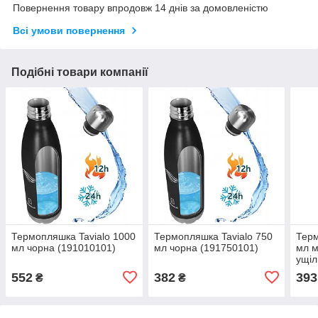
Повернення товару впродовж 14 днів за домовленістю
Всі умови повернення
Подібні товари компанії
Термопляшка Tavialo 1000
Термопляшка Tavialo 750
Терм
мл чорна (191010101)
мл чорна (191750101)
мл м
ущіл
(190
552
382
393
₴
₴