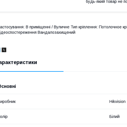
будь-який товар не п
астосування: В приміщенні / Вуличне Тип кріплення: Потолочное к
ідеоспостереження Вандалозахищений
арактеристики
Основні
иробник
Hikvision
олір
Білий