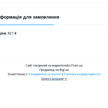
нформація для замовлення
іна:
827 ₴
Сайт створений на маркетплейсі
Prom.ua
Продавець на Bigl.ua
Smart House |
Поскаржитися на контент
|
Політика конфіденційності
Select Language
▼