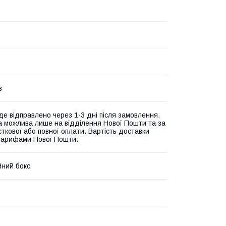
в
де відправлено через 1-3 дні після замовлення.
а можлива лише на відділення Нової Пошти та за
ткової або повної оплати. Вартість доставки
 тарифами Нової Пошти.
йний бокс