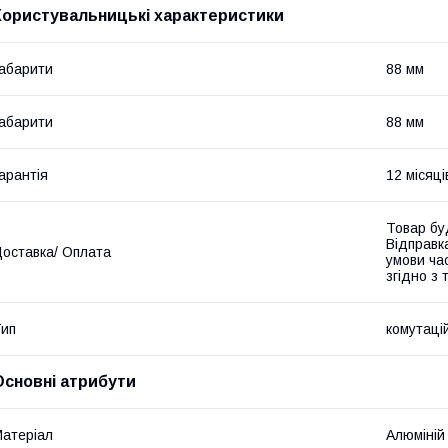
Користувальницькі характеристики
абарити
88 мм
абарити
88 мм
арантія
12 місяці
Товар бу
Відправк
оставка/ Оплата
умови час
згідно з
ип
комутаці
Основні атрибути
атеріал
Алюміній