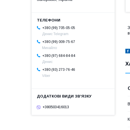
З
+380 (99) 705-05-05
в
Денис Telegram
+380 (99) 009-75-67
Михайло
+380 (97) 684-84-84
Денис
Х
+380 (93) 273-76-46
Viber
В
+380503416013
К