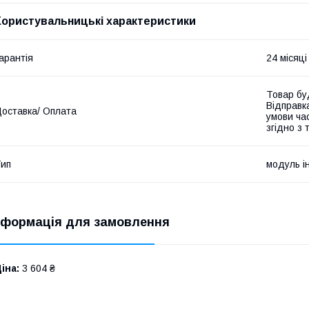
Користувальницькі характеристики
арантія
24 місяці
Товар бу
Відправк
оставка/ Оплата
умови час
згідно з
ип
модуль ін
нформація для замовлення
іна:
3 604 ₴