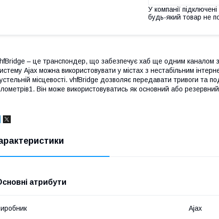
У компанії підключені
будь-який товар не п
hfBridge – це транспондер, що забезпечує хаб ще одним каналом зв
истему Ajax можна використовувати у містах з нестабільним інтерн
устельній місцевості. vhfBridge дозволяє передавати тривоги та п
ілометрів1. Він може використовуватись як основний або резервний 
арактеристики
Основні атрибути
иробник
Ajax