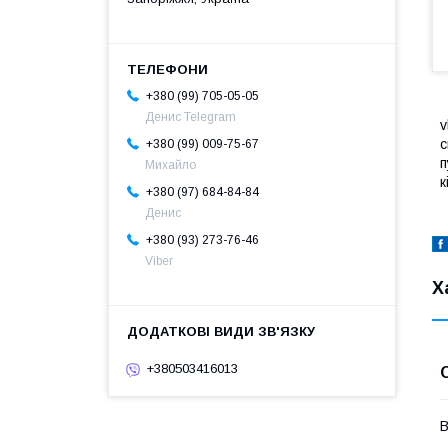
+380 (99) 705-05-05
Денис Telegram
v
с
+380 (99) 009-75-67
п
Михайло
к
+380 (97) 684-84-84
Денис
+380 (93) 273-76-46
Viber
Х
+380503416013
В