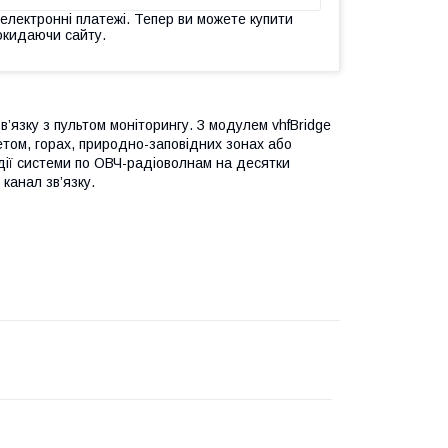
 електронні платежі. Тепер ви можете купити
окидаючи сайту.
’язку з пультом моніторингу. З модулем vhfBridge
етом, горах, природно-заповідних зонах або
одії системи по ОВЧ-радіоволнам на десятки
канал зв’язку.