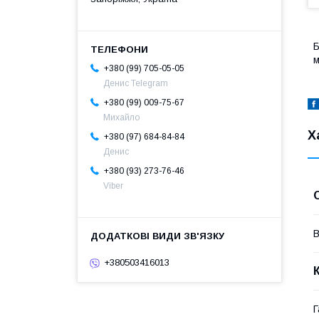
Б
м
+380 (99) 705-05-05
Денис Telegram
+380 (99) 009-75-67
Михайло
Х
+380 (97) 684-84-84
Денис
+380 (93) 273-76-46
Viber
В
+380503416013
Г