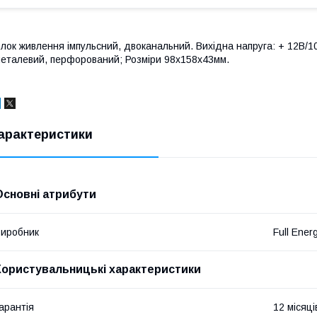
лок живлення імпульсний, двоканальний. Вихідна напруга: + 12В/10
еталевий, перфорований; Розміри 98x158x43мм.
арактеристики
Основні атрибути
иробник
Full Ener
Користувальницькі характеристики
арантія
12 місяці