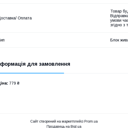
Товар бу
Відправк
оставка/ Оплата
умови час
згідно з
ип
Блок жив
нформація для замовлення
іна:
779 ₴
Сайт створений на маркетплейсі
Prom.ua
Продавець на Bigl.ua