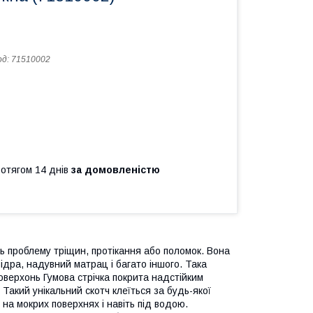
од:
71510002
ротягом 14 днів
за домовленістю
ь проблему тріщин, протікання або поломок. Вона
відра, надувний матрац і багато іншого. Така
 поверхонь Гумова стрічка покрита надстійким
 Такий унікальний скотч клеїться за будь-якої
на мокрих поверхнях і навіть під водою.