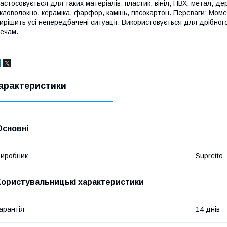
астосовується для таких матеріалів: пластик, вініл, ПВХ, метал, дер
кловолокно, кераміка, фарфор, камінь, гіпсокартон. Переваги: Моме
ирішить усі непередбачені ситуації. Використовується для дрібно
ечам.
арактеристики
Основні
иробник
Supretto
Користувальницькі характеристики
арантія
14 днів