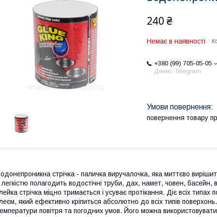
240 ₴
Немає в наявності
К
+380 (99) 705-05-05
Денис Telegram
повернення товару п
одонепроникна стрічка - паличка виручалочка, яка миттєво вирішит
 легкістю полагодить водостічні труби, дах, намет, човен, басейн, 
лейка стрічка міцно тримається і усуває протікання. Діє всіх типах
леєм, який ефективно кріпиться абсолютно до всіх типів поверхонь.
емператури повітря та погодних умов. Його можна використовувати 