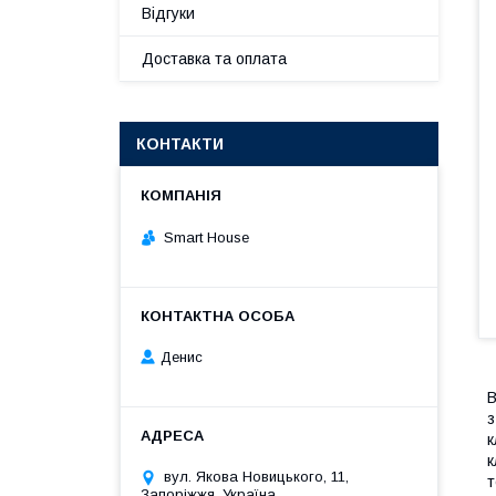
Відгуки
Доставка та оплата
КОНТАКТИ
Smart House
Денис
В
з
к
к
вул. Якова Новицького, 11,
т
Запоріжжя, Україна