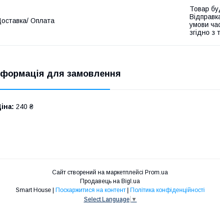
Товар бу
Відправк
оставка/ Оплата
умови час
згідно з
нформація для замовлення
іна:
240 ₴
Сайт створений на маркетплейсі
Prom.ua
Продавець на Bigl.ua
Smart House |
Поскаржитися на контент
|
Політика конфіденційності
Select Language
▼