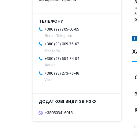
З
с
в
р
+380 (99) 705-05-05
Денис Telegram
+380 (99) 009-75-67
Михайло
Х
+380 (97) 684-84-84
Денис
+380 (93) 273-76-46
Viber
В
+380503416013
Г