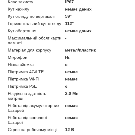
Клас захисту
IP67
Кут нахилу
немає даних
Кут огляду по вертикалі
59°
Горизонтальний кут огляду
112°
Кут обертання
немає даних
Максимальний обсяг карти
-
пам'яті
Матеріал для корпусу
метал/пластик
Мікрофон
Ні.
Нічна зйомка
є
Підтримка 4G/LTE
немає
Підтримка Wi-Fi
немає
Підтримка РоЕ
є
Роздільна здатність
2.0 Мп
матриці
Робота від акумуляторних
немає
батарей
Робота від сонячної
немає
батареї
Стрес на робочому місці
12 В