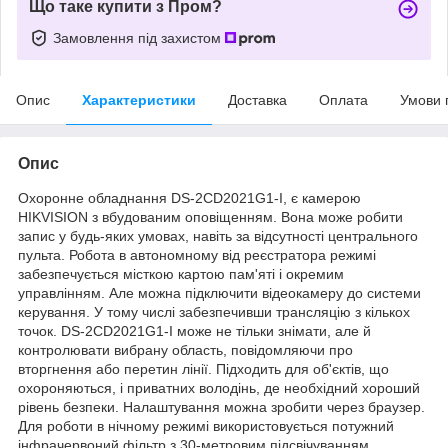
Що таке купити з Пром?
Замовлення під захистом
Опис
Характеристики
Доставка
Оплата
Умови 
Опис
Охоронне обладнання DS-2CD2021G1-I, є камерою
HIKVISION з вбудованим оповіщенням. Вона може робити
запис у будь-яких умовах, навіть за відсутності центрального
пульта. Робота в автономному від реєстратора режимі
забезпечується місткою картою пам'яті і окремим
управлінням. Але можна підключити відеокамеру до системи
керування. У тому числі забезпечивши трансляцію з кількох
точок. DS-2CD2021G1-I може не тільки знімати, але й
контролювати вибрану область, повідомляючи про
вторгнення або перетин лінії. Підходить для об'єктів, що
охороняються, і приватних володінь, де необхідний хороший
рівень безпеки. Налаштування можна зробити через браузер.
Для роботи в нічному режимі використовується потужний
інфрачервоний фільтр з 30-метровим підсвічуванням.