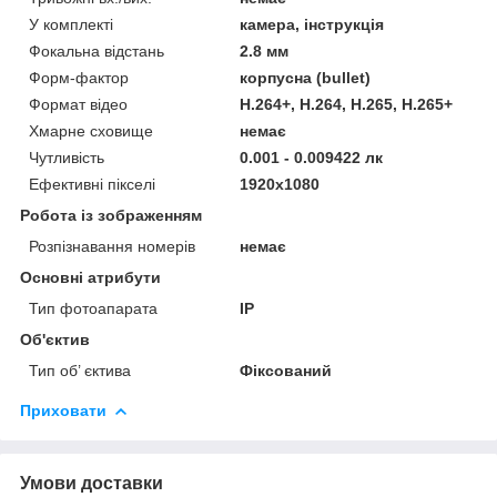
У комплекті
камера, інструкція
Фокальна відстань
2.8 мм
Форм-фактор
корпусна (bullet)
Формат відео
H.264+, Н.264, H.265, H.265+
Хмарне сховище
немає
Чутливість
0.001 - 0.009422 лк
Ефективні пікселі
1920x1080
Робота із зображенням
Розпізнавання номерів
немає
Основні атрибути
Тип фотоапарата
IP
Об'єктив
Тип об’ єктива
Фіксований
Приховати
Умови доставки