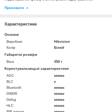
Приховати
Характеристики
Основні
Виробник
Hikvision
Колір
Білий
Габаритні розміри
Вага
350 г
Користувальницькі характеристики
AGC
немає
BLC
є
Bluetooth
немає
DWDR
немає
Defog
немає
HLC
немає
PIR датчик
немає