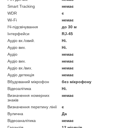
Smart Tracking
немає
WDR
є
Wi-Fi
немає
ІЧ-підсвічування
до 30 м
Інтерфейси
RJ-45
Аудіо вх./овий.
Ні.
Аудіо вих.
Ні.
Аудіо
немає
Аудіо вих.
немає
Аудіо вх./вих.
немає
Аудіо детекція
немає
Вбудований мікрофон
без мікрофону
Відеоалітика
Ні.
Визначення номерних
немає
знаків
Визначення перетину лінії
є
Вулична
Да
Відеоаналітика
немає
Гарантія
12 місяців