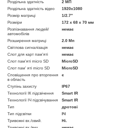
Роздільна здатність
2 МП
Роздільна здатність відео
1920х1080
Розмір матриці
1/2.7″
Розміри
172 х 68 х 70 мм
Розпізнавання людей/
немає
автомобілів
Розширення матриці
2.0 Мп
Світлова сигналізація
немає
Слот для карт пам'яті
немає
Слот пам'яті micro SD
MicroSD
Слот пам' яті micro SD
MicroSD
Сповіщення про вторгення
є
в область
Ступінь захисту
IP67
Технології ІК підсвічення
Smart IR
Технології ІЧ підсвічування
Smart IR
Тип
дротові
Тип підсвітки
ІЧ
Тривожні вх./овий.
Ні.
Тривожні вх./вих.
немає