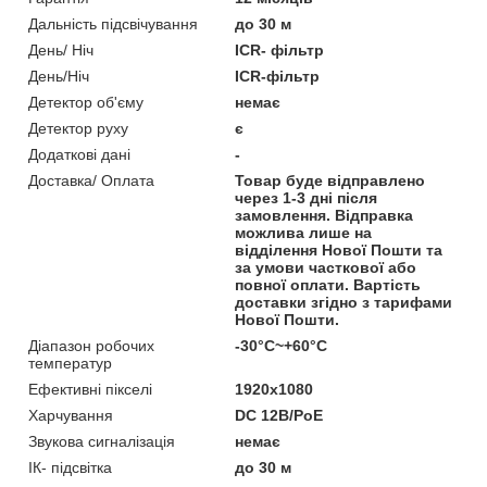
Дальність підсвічування
до 30 м
День/ Ніч
ICR- фільтр
День/Ніч
ICR-фільтр
Детектор об'єму
немає
Детектор руху
є
Додаткові дані
-
Доставка/ Оплата
Товар буде відправлено
через 1-3 дні після
замовлення. Відправка
можлива лише на
відділення Нової Пошти та
за умови часткової або
повної оплати. Вартість
доставки згідно з тарифами
Нової Пошти.
Діапазон робочих
-30°C~+60°C
температур
Ефективні пікселі
1920х1080
Харчування
DC 12В/PoE
Звукова сигналізація
немає
ІК- підсвітка
до 30 м