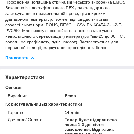
Професійна ізоляційна стрічка від чеського виробника EMOS.
Виконана із пластифікованого ПВХ для стандартного
застосування в низьковольтній проводці з широким
діапазоном температур. Ізолент відповідає вимогам
європейських норм, ROHS, REACH, CSN EN 60454-3-1-2/F-
PVC/60. Має високу зносостійкість а також вплив умов
навколишнього середовища (температури "від-25 до 90 ° C",
вологи, ультрафіолету, лугів, кислот). Застосовується для
первинної ізоляції, маркування проводів та кабелю.
Приховати
Характеристики
Основні
Виробник
Emos
Користувальницькі характеристики
Гарантія
14 днів
Доставка/ Оплата
Товар буде відправлено
через 1-3 дні після
замовлення. Відправка
можлива лише на