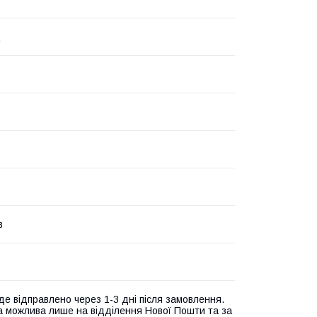
ц
в
де відправлено через 1-3 дні після замовлення.
а можлива лише на відділення Нової Пошти та за