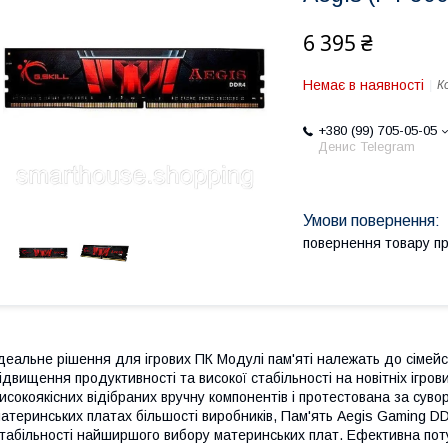
6 395 ₴
Немає в наявності
К
+380 (99) 705-05-05
Денис Telegram
повернення товару п
деальне рішення для ігрових ПК Модулі пам'яті належать до сімейс
ідвищення продуктивності та високої стабільності на новітніх ігро
исокоякісних відібраних вручну компонентів і протестована за суво
атеринських платах більшості виробників, Пам'ять Aegis Gaming D
табільності найширшого вибору материнських плат. Ефективна пот