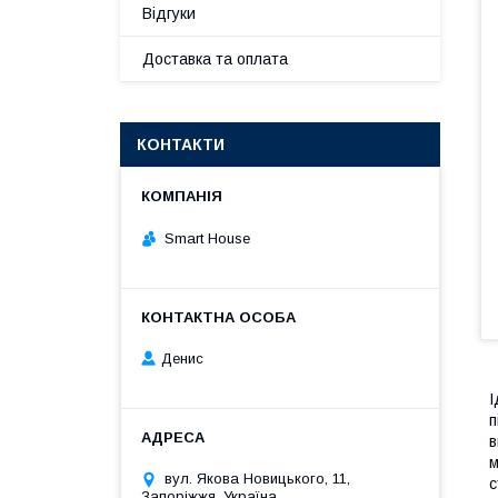
Відгуки
Доставка та оплата
КОНТАКТИ
Smart House
Денис
І
п
в
м
вул. Якова Новицького, 11,
с
Запоріжжя, Україна