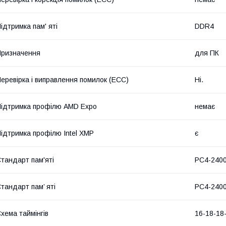
ідтримка пам' яті
DDR4
ризначення
для ПК
еревірка і виправлення помилок (ECC)
Ні.
ідтримка профілю AMD Expo
немає
ідтримка профілю Intel XMP
є
тандарт пам'яті
PC4-240
тандарт пам’ яті
PC4-240
хема таймінгів
16-18-18