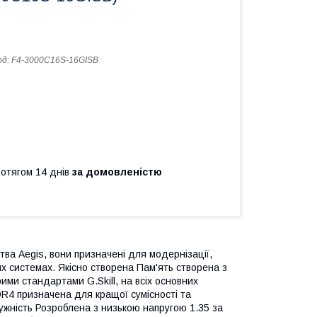
од:
F4-3000C16S-16GISB
ротягом 14 днів
за домовленістю
тва Aegis, вони призначені для модернізації,
вих системах. Якісно створена Пам'ять створена з
рими стандартами G.Skill, на всіх основних
DR4 призначена для кращої сумісності та
ужність Розроблена з низькою напругою 1.35 за