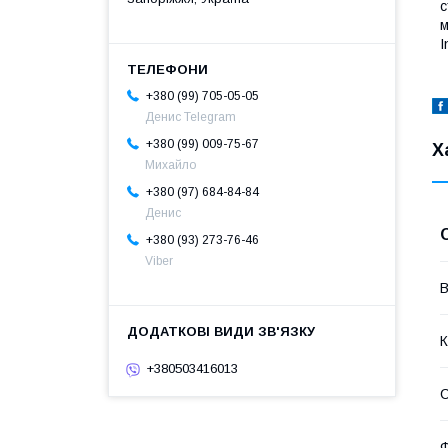
с
м
I
+380 (99) 705-05-05
Денис Telegram
+380 (99) 009-75-67
Х
Михайло
+380 (97) 684-84-84
Денис
+380 (93) 273-76-46
Viber
В
К
+380503416013
С