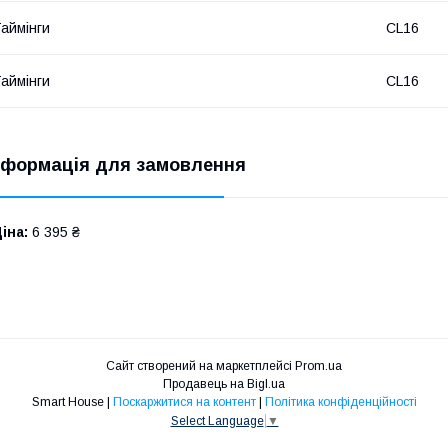
аймінги
CL16
аймінги
CL16
нформація для замовлення
іна:
6 395 ₴
Сайт створений на маркетплейсі
Prom.ua
Продавець на Bigl.ua
Smart House |
Поскаржитися на контент
|
Політика конфіденційності
Select Language
▼