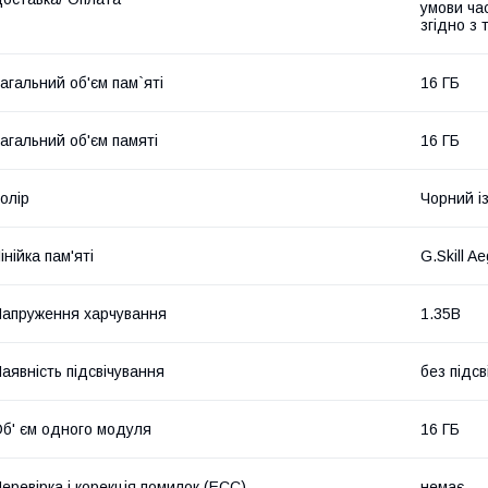
умови час
згідно з
агальний об'єм пам`яті
16 ГБ
агальний об'єм памяті
16 ГБ
олір
Чорний і
інійка пам'яті
G.Skill Ae
апруження харчування
1.35В
аявність підсвічування
без підсв
б' єм одного модуля
16 ГБ
еревірка і корекція помилок (ECC)
немає