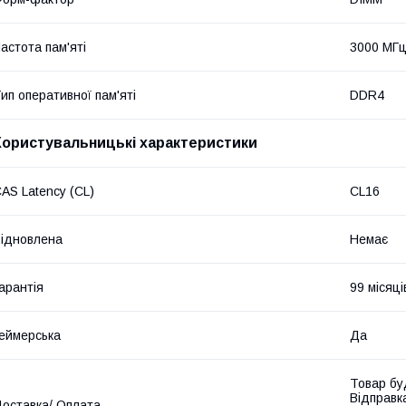
астота пам'яті
3000 МГ
ип оперативної пам'яті
DDR4
Користувальницькі характеристики
AS Latency (CL)
CL16
ідновлена
Немає
арантія
99 місяці
еймерська
Да
Товар бу
Відправк
оставка/ Оплата