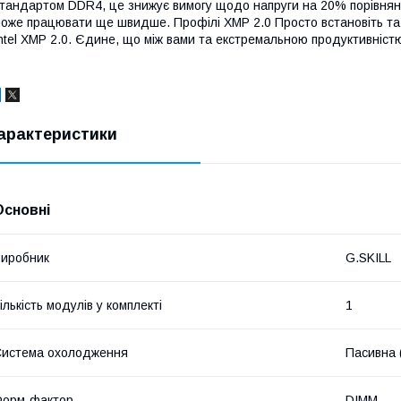
тандартом DDR4, це знижує вимогу щодо напруги на 20% порівнян
оже працювати ще швидше. Профілі XMP 2.0 Просто встановіть та 
ntel XMP 2.0. Єдине, що між вами та екстремальною продуктивністю
арактеристики
Основні
иробник
G.SKILL
ількість модулів у комплекті
1
истема охолодження
Пасивна 
Форм-фактор
DIMM