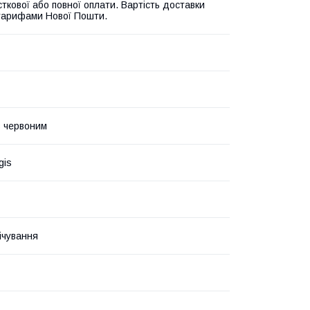
ткової або повної оплати. Вартість доставки
 тарифами Нової Пошти.
з червоним
gis
ічування