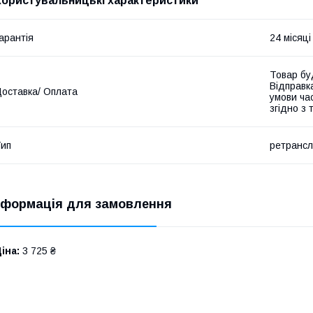
Користувальницькі характеристики
арантія
24 місяці
Товар бу
Відправк
оставка/ Оплата
умови час
згідно з
ип
ретрансл
нформація для замовлення
іна:
3 725 ₴