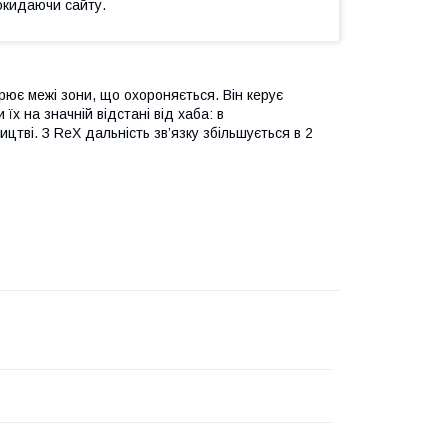
окидаючи сайту.
рює межі зони, що охороняється. Він керує
х на значній відстані від хаба: в
цтві. З ReX дальність зв’язку збільшується в 2