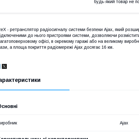
будь-який товар не п
eX - ретранслятор радіосигналу системи безпеки Ajax, який розши
ідключеними до нього пристроями системи, дозволяючи розмістити ї
агатоповерховому офісі, в окремому гаражі або на великому виробни
ази, а площа покриття радіомережі Ajax досягає 16 км.
арактеристики
Основні
иробник
Ajax