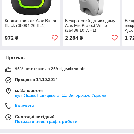
Кнопка тривоги Ajax Button
Бездротовий датчик диму
Безд
Black (38094.26.BL1)
Ajax FireProtect White
відк
(25438.10.WH1)
Ajax
Whit
972
2 284
1 7
₴
₴
Про нас
95% позитивних з 259 відгуків за рік
Працює з 14.10.2014
м. Запоріжжя
вул. Якова Новицького, 11, Запоріжжя, Україна
Контакти
Сьогодні вихідний
Показати весь графік роботи