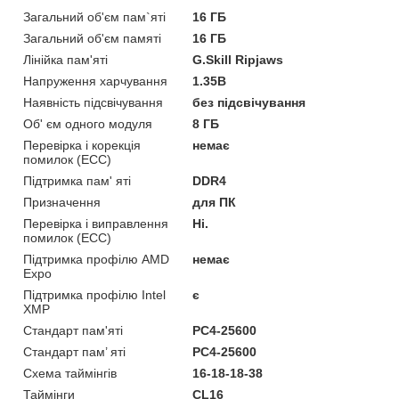
Загальний об'єм пам`яті
16 ГБ
Загальний об'єм памяті
16 ГБ
Лінійка пам'яті
G.Skill Ripjaws
Напруження харчування
1.35В
Наявність підсвічування
без підсвічування
Об' єм одного модуля
8 ГБ
Перевірка і корекція
немає
помилок (ECC)
Підтримка пам' яті
DDR4
Призначення
для ПК
Перевірка і виправлення
Ні.
помилок (ECC)
Підтримка профілю AMD
немає
Expo
Підтримка профілю Intel
є
XMP
Стандарт пам'яті
PC4-25600
Стандарт пам’ яті
PC4-25600
Схема таймінгів
16-18-18-38
Таймінги
CL16