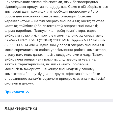
найважливіших елементів системи, який безпосередньо
відповідає за продуктивність додатків. Саме в ній зберігаються
тимчасові дані і команди, які необхідні процесору в його
роботі для виконання конкретних операцій. Основні
характеристики – це тип оперативної пам'яті; обсяг; тактова
частота; таймінги (або латентність) оперативної пам'яті;
фірма-виробник. Плануючи апгрейд комп'ютера, варто
вибирати тільки якісні комплектуючі, наприклад оперативну
пам'ять DDR4 16GB (2x8GB) 3200 MHz Ripjaws V G.Skill (F4-
3200C16D-16GVKB). Адже збій у роботі оперативної пам'яті
може спричинити за собою уповільнення роботи комп'ютера,
втрату важливих даних і навіть вихід системи з ладу. Також,
вибираючи оперативну пам'ять, слід звернути увагу на
важливі характеристики, які визначають, по-перше,
можливість використання конкретної моделі у вашому
комп'ютері або ноутбуці, а по-друге, ефективність роботи
оперативного запам'ятовуючого пристрою, а, значить, і всієї
системи в цілому.
Приховати
Характеристики