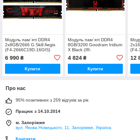
Модуль пам`ятi DDR4
Модуль пам`ятi DDR4
Моду
2x8GB/2666 G.Skill Aegis
8GB/3200 Goodram Iridium
2x16
(F4-2666C19D-16GIS)
X Black (IR-
(F4
X3200D464L16SA/8G)
6 990
4 824
12 
₴
₴
Купити
Купити
Про нас
95% позитивних з 259 відгуків за рік
Працює з 14.10.2014
м. Запоріжжя
вул. Якова Новицького, 11, Запоріжжя, Україна
Контакти