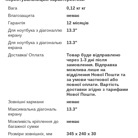
Вага
0,12 кг кг
Влагозащита
немає
Гарантія
12 місяців
Для ноутбука з діагоналлю
13.3''
екрану
Для ноутбука з діагональю
13.3"
екрана
Доставка/ Оплата
Товар буде відправлено
через 1-3 дні після
замовлення. Відправка
можлива лише на
відділення Нової Пошти та
за умови часткової або
повної оплати. Вартість
доставки згідно з тарифами
Нової Пошти.
Зовнішні кармани
немає
Максимальна діагональ
13.3"
екрану
Можливість кріплення до
немає
багажної сумки
Розміри зовнішніх, мм
345 х 240 х 30