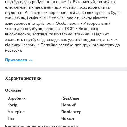
ноутбуків, ультрабуків та планшетів. Витончений, тонкий та
елегантний, він ідеальний для міських професіоналів та
студентів. Різні відтінки червоного, які легко впишуться в будь-
який стиль, і сміливі лінії стібків надають чохлу відчуття
завершеності та цілісності. Особливості: • Універсальний
чохол для ноутбуків, планшетів 13.3". • Виконані з
високоякісної, водовідштовхувальної тканини. • Надійно
захистить ноутбук від випадкових ударів і подряпин, а також
від пилу і вологи. • Подвійна застібка для зручного доступу до
ноутбука.
Приховати
Характеристики
Основні
Виробник
RivaCase
Колір
Чорний
Матеріал
Поліестер
Тип
Чохол
Користувальницькі характеристики