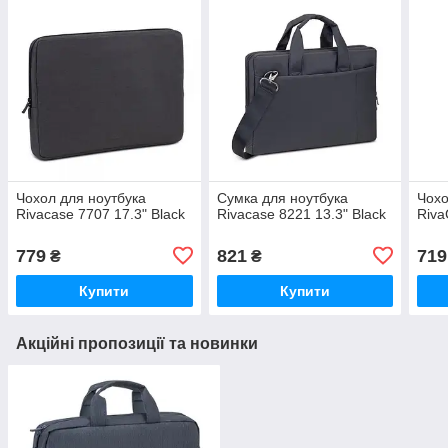
Чохол для ноутбука
Сумка для ноутбука
Чохо
Rivacase 7707 17.3" Black
Rivacase 8221 13.3" Black
Riva
779
821
719
₴
₴
Купити
Купити
Акційні пропозиції та новинки