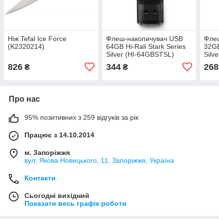
Ніж Tefal Ice Force
Флеш-накопичувач USB
Фле
(K2320214)
64GB Hi-Rali Stark Series
32GB
Silver (HI-64GBSTSL)
Silv
826
344
268
₴
₴
Про нас
95% позитивних з 259 відгуків за рік
Працює з 14.10.2014
м. Запоріжжя
вул. Якова Новицького, 11, Запоріжжя, Україна
Контакти
Сьогодні вихідний
Показати весь графік роботи