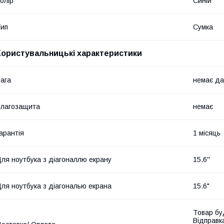
олір
Синій
ип
Сумка
Користувальницькі характеристики
ага
немає да
лагозащита
немає
арантія
1 місяць
ля ноутбука з діагоналлю екрану
15.6''
ля ноутбука з діагональю екрана
15.6"
Товар бу
Відправк