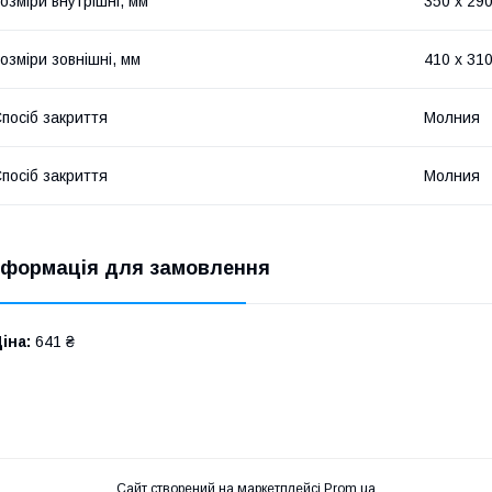
озміри внутрішні, мм
350 x 290
озміри зовнішні, мм
410 x 310
посіб закриття
Молния
посіб закриття
Молния
нформація для замовлення
іна:
641 ₴
Сайт створений на маркетплейсі
Prom.ua