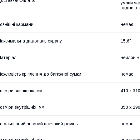
оставка/ Оплата
умови час
згідно з
овнішні кармани
немає
аксимальна діагональ екрану
15.6"
атеріал
нейлон +
ожливість кріплення до багажної сумки
немає
озміри зовнішніх, мм
410 x 310
озміри внутрішніх, мм
350 x 290
егульований знімний плечовий ремінь
немає