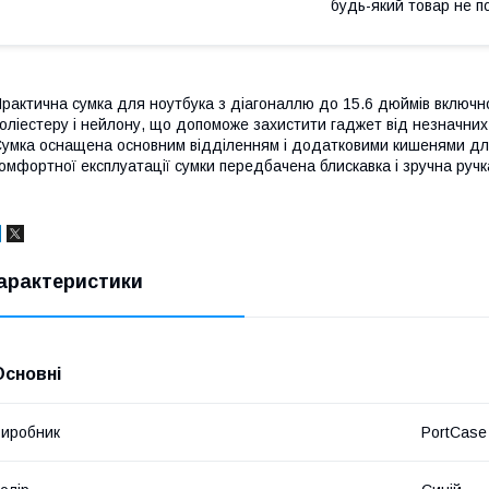
будь-який товар не п
рактична сумка для ноутбука з діагоналлю до 15.6 дюймів включ
оліестеру і нейлону, що допоможе захистити гаджет від незначних 
умка оснащена основним відділенням і додатковими кишенями для 
омфортної експлуатації сумки передбачена блискавка і зручна ручк
арактеристики
Основні
иробник
PortCase