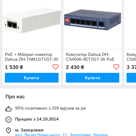
PoE + Midspan інжектор
Комутатор Dahua DH-
Кому
Dahua DH-TAM1GT1GT-30
CS4006-4ET2GT-36 PoE
CS4
1 530
2 430
3 3
₴
₴
Купити
Купити
Про нас
95% позитивних з 259 відгуків за рік
Працює з 14.10.2014
м. Запоріжжя
вул. Якова Новицького, 11, Запоріжжя, Україна