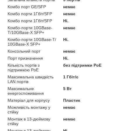
Комбо порт GE/SFP
немає
Комбо порти 1Гбіт/SFP
немає
Комбо порти 1Гбіт/SFP
Ні.
Комбо-порти 10GBase-
немає
T/10GBase-X SFP+
Комбо-порти 10GBase-T/
Ні.
10GBase-X SFP+
Консольний порт
немає
Порт призначення
Ні.
Кількість портів з
без підтримки PoE
підтримкою PoE
Максимальна швидкість
1 Гбіт/с
LAN портів
Максимальне
5 Вт
енергоспоживання
Матеріал для корпусу
Пластик
Можливість монтажу у
немає
стійку
Монтаж в 13-дюймову
немає
стійку
Монтаж в 13-дюймову
Ні.