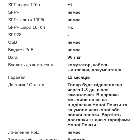
SFP шари 1Гбіт
Ні.
SFP+
немає
SFP+ слоти 10Гбіт
немає
SFP+ шари 10Гбіт
Ні.
SFP28
-
USB
немає
Бюджет PoE
немає
Вага
90 г кг
Входить до комплекту
комутатор, кабель
живлення, документація
Гарантія
12 місяців
Доставка/ Оплата
Товар буде відправлено
через 1-3 дні після
замовлення. Відправка
можлива лише на
відділення Нової Пошти та
за умови часткової або
повної оплати. Вартість
доставки згідно з тарифами
Нової Пошти.
Живлення PoE
немає
Загальна кількість портів
5 портів