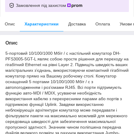
Замовлення під захистом
Опис
Характеристики
Доставка
Оплата
Умови 
Опис
5-портовий 10/100/1000 Мбіт / с настільний комутатор DH-
PFS3005-5GT-L являє собою просте рішення для переходу на
гігабітний Ethernet на рівні Layer 2. Підвищіть швидкість ваших
магістральних з’єднань, використовуючи компактний гігабітний
комутатор прямо на Вашому робочому столі. Комутатор
оснащений 5 портами 10/100/1000 Мбіт / с з
автопогодженням і роз’ємами RJ45. Всі порти підтримують
функцію авто-MDI / MDIX, усуваючи необхідність
використання кабелю з перехресними парами або портів з
підтримкою функції Uplink. Завдяки використанню
неблокірующіх архітектури комутатор може передавати і
фільтрувати пакети на максимально можливій для мережного
середовища швидкості для забезпечення максимальної
пропускної здатності. Значним чином поліпшена передача
файлів великого розміру за рахунок використання Jumbo-