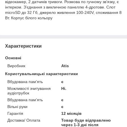
відеокамер, 2 датчиків тривоги. Розмова по гучному зв’язку, є
інтерком. З’єднання з викличною панеллю 4-дротове. Слот
microSD до 32 Гб, джерело живлення 100-240V, споживання 8
Вт. Корпус білого кольору
Характеристики
Основні
Виробник
Atis
Користувальницькі характеристики
Вбудована пам'ять
є
Можливості зчитування
Ні.
аудіотрубок
Вбудована пам'ять
є
Вільні руки
є
Гарантія
12 місяців
Доставка/ Оплата
Товар буде відправлено
через 1-3 дні після