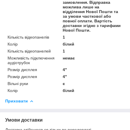
замовлення. Відправка
можлива лише на
відділення Нової Пошти та
за умови часткової або
повної оплати. Вартість
доставки згідно з тарифами
Нової Пошти.
Кількість відеопанелів
1
Колір
білий
Кількість відеопанелей
1
Можливість підключення
немає
аудіотрубок
Розмір дисплея
4"
Розмір дисплея
4"
Вільні руки
є
Колір
білий
Приховати
Умови доставки
Доставка здійснюється тільки по передоплаті.