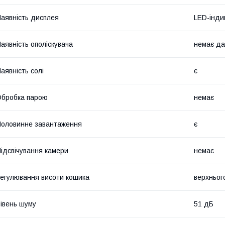
аявність дисплея
LED-інди
аявність ополіскувача
немає да
аявність солі
є
бробка парою
немає
оловинне завантаження
є
ідсвічування камери
немає
егулювання висоти кошика
верхньог
івень шуму
51 дБ