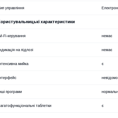
ип управління
Електро
Користувальницькі характеристики
i-Fi-керування
немає
ндикація на підлозі
немає
нтенсивна мийка
є
нтерфейс
невідомо
нші програми
нормальн
агатофункціональні таблетки
є