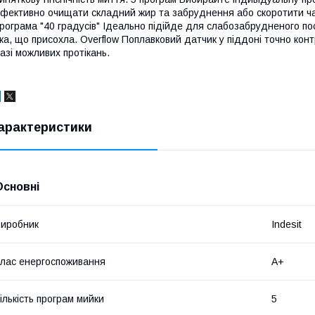
фективно очищати складний жир та забруднення або скоротити ча
рограма "40 градусів" Ідеально підійде для слабозабрудненого пос
жа, що присохла. Overflow Поплавковий датчик у піддоні точно ко
азі можливих протікань.
арактеристики
Основні
иробник
Indesit
лас енергоспоживання
A+
ількість програм мийки
5