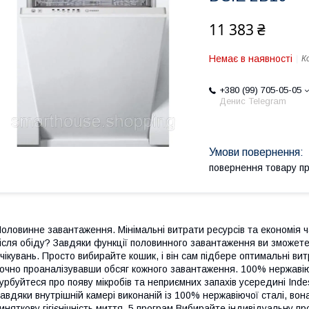
11 383 ₴
Немає в наявності
К
+380 (99) 705-05-05
Денис Telegram
повернення товару п
оловинне завантаження. Мінімальні витрати ресурсів та економія
ісля обіду? Завдяки функції половинного завантаження ви зможете
чікувань. Просто вибирайте кошик, і він сам підбере оптимальні вит
очно проаналізувавши обсяг кожного завантаження. 100% нержавію
урбуйтеся про появу мікробів та неприємних запахів усередині Indes
авдяки внутрішній камері виконаній із 100% нержавіючої сталі, во
иняткову гігієнічність миття. 5 програм Вибирайте індивідуальну 