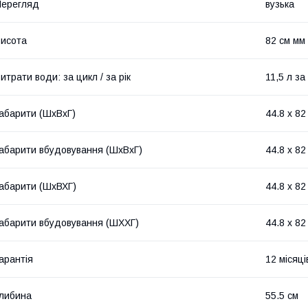
Перегляд
вузька
исота
82 см мм
итрати води: за цикл / за рік
11,5 л за
абарити (ШхВхГ)
44.8 х 82
абарити вбудовування (ШхВхГ)
44.8 х 82
абарити (ШхВХГ)
44.8 х 82
абарити вбудовування (ШХХГ)
44.8 х 82
арантія
12 місяці
либина
55.5 см