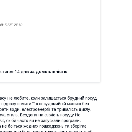
од:
DSIE 2B10
ротягом 14 днів
за домовленістю
 часу Не любите, коли залишається брудний посуд
 відразу помити її в посудомийній машині без
рати води, електроенергії та тривалість циклу,
ча сталь. Бездоганна свіжість посуду Не
it, як би часто ви не запускали програми.
на не боїться жодних пошкоджень та зберігає
програму для будь-якого типу завантаження, щоб