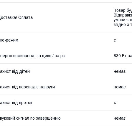
Товар бу
Відправк
оставка/ Оплата
умови час
згідно з
ко-режим
є
нергоспоживання: за цикл / за рік
830 Вт за
ахист від дітей
немає
ахист від перепадів напруги
немає
ахист від проток
є
вуковий сигнал по завершенню
немає