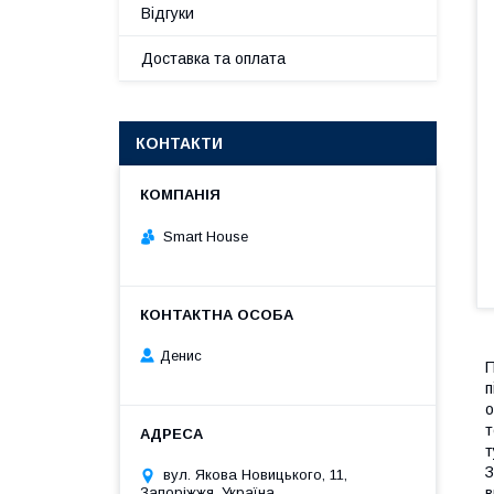
Відгуки
Доставка та оплата
КОНТАКТИ
Smart House
Денис
П
п
о
т
т
З
вул. Якова Новицького, 11,
Запоріжжя, Україна
в