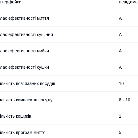
нтерфейси
невідомо
лас ефективності миття
A
лас ефективності сушіння
A
лас ефективності мийки
A
лас ефективності сушки
A
ількість пов’ язаних посудів
10
ількість комплектів посуду
8 - 10
ількість кошиків
2
ількість програм миття
5