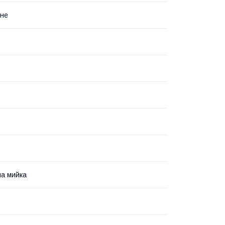
нне
а мийка