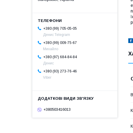
е
п
ї
р
+380 (99) 705-05-05
Денис Telegram
+380 (99) 009-75-67
Михайло
Х
+380 (97) 684-84-84
Денис
+380 (93) 273-76-46
Viber
В
+380503416013
К
К