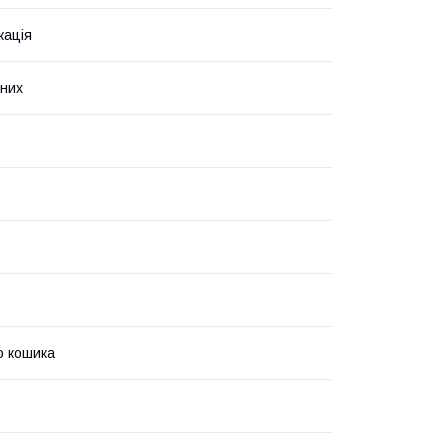
кація
них
о кошика