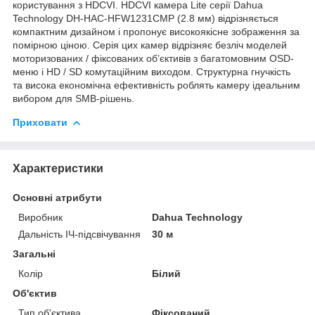
користування з HDCVI. HDCVI камера Lite серії Dahua
Technology DH-HAC-HFW1231CMP (2.8 мм) відрізняється
компактним дизайном і пропонує високоякісне зображення за
помірною ціною. Серія цих камер відрізняє безліч моделей
моторизованих / фіксованих об’єктивів з багатомовним OSD-
меню і HD / SD комутаційним виходом. Структурна гнучкість
та висока економічна ефективність роблять камеру ідеальним
вибором для SMB-рішень.
Приховати
Характеристики
Основні атрибути
Виробник
Dahua Technology
Дальність ІЧ-підсвічування
30 м
Загальні
Колір
Білий
Об'єктив
Тип об'єктива
Фіксований