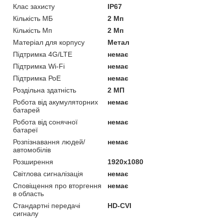
Клас захисту
IP67
Кількість МБ
2 Мп
Кількість Мп
2 Мп
Матеріал для корпусу
Метал
Підтримка 4G/LTE
немає
Підтримка Wi-Fi
немає
Підтримка РоЕ
немає
Роздільна здатність
2 МП
Робота від акумуляторних
немає
батарей
Робота від сонячної
немає
батареї
Розпізнавання людей/
немає
автомобілів
Розширення
1920х1080
Світлова сигналізація
немає
Сповіщення про вторгення
немає
в область
Стандартні передачі
HD-CVI
сигналу