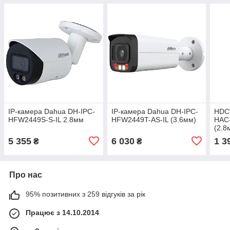
IP-камера Dahua DH-IPC-
IP-камера Dahua DH-IPC-
HDC
HFW2449S-S-IL 2.8мм
HFW2449T-AS-IL (3.6мм)
HAC
(2.8
5 355
6 030
1 3
₴
₴
Про нас
95% позитивних з 259 відгуків за рік
Працює з 14.10.2014