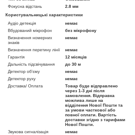
Фокусна відстань
2.8 мм
Користувальницькі характеристики
Аудіо детекція
немає
Вбудований мікрофон
без мікрофону
Визначення номерних
немає
знаків
Визначення перетину лінії
немає
Гарантія
12 місяців
Дальність підсвічування
до 30 м
Детектор об'єму
немає
Детектор руху
немає
Доставка/ Оплата
Товар буде відправлено
через 1-3 дні після
замовлення. Відправка
можлива лише на
відділення Нової Пошти та
за умови часткової або
повної оплати. Вартість
доставки згідно з тарифами
Нової Пошти.
Звукова сигналізація
немає