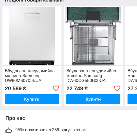
Вбудована посудомийна
Вбудована посудомийна
Вбу
машина Samsung
машина Samsung
маш
DW60M6070IB/UA
DW60CG550B00UA
DW6
20 589
22 748
27 
₴
₴
Купити
Купити
Про нас
95% позитивних з 259 відгуків за рік