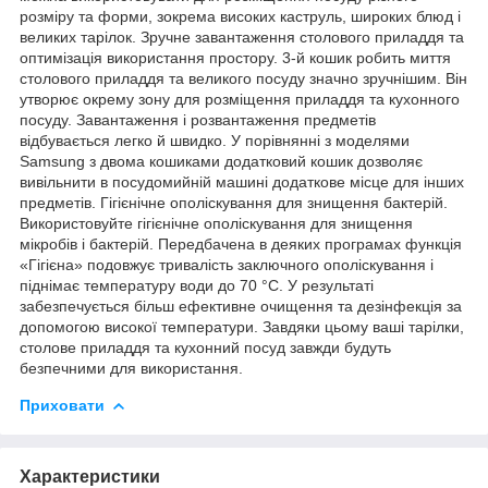
розміру та форми, зокрема високих каструль, широких блюд і
великих тарілок. Зручне завантаження столового приладдя та
оптимізація використання простору. 3-й кошик робить миття
столового приладдя та великого посуду значно зручнішим. Він
утворює окрему зону для розміщення приладдя та кухонного
посуду. Завантаження і розвантаження предметів
відбувається легко й швидко. У порівнянні з моделями
Samsung з двома кошиками додатковий кошик дозволяє
вивільнити в посудомийній машині додаткове місце для інших
предметів. Гігієнічне ополіскування для знищення бактерій.
Використовуйте гігієнічне ополіскування для знищення
мікробів і бактерій. Передбачена в деяких програмах функція
«Гігієна» подовжує тривалість заключного ополіскування і
піднімає температуру води до 70 °C. У результаті
забезпечується більш ефективне очищення та дезінфекція за
допомогою високої температури. Завдяки цьому ваші тарілки,
столове приладдя та кухонний посуд завжди будуть
безпечними для використання.
Приховати
Характеристики