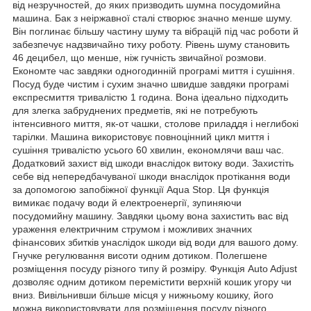
від незручностей, до яких призводить шумна посудомийна
машина. Бак з неіржавної сталі створює значно менше шуму.
Він поглинає більшу частину шуму та вібрацій під час роботи й
забезпечує надзвичайно тиху роботу. Рівень шуму становить
46 децибел, що менше, ніж гучність звичайної розмови.
Економте час завдяки одногодинній програмі миття і сушіння.
Посуд буде чистим і сухим значно швидше завдяки програмі
експресмиття тривалістю 1 година. Вона ідеально підходить
для злегка забруднених предметів, які не потребують
інтенсивного миття, як-от чашки, столове приладдя і неглибокі
тарілки. Машина використовує повноцінний цикл миття і
сушіння тривалістю усього 60 хвилин, економлячи ваш час.
Додатковий захист від шкоди внаслідок витоку води. Захистіть
себе від непередбачуваної шкоди внаслідок протікання води
за допомогою запобіжної функції Aqua Stop. Ця функція
вимикає подачу води й електроенергії, зупиняючи
посудомийну машину. Завдяки цьому вона захистить вас від
ураження електричним струмом і можливих значних
фінансових збитків унаслідок шкоди від води для вашого дому.
Гнучке регулювання висоти одним дотиком. Полегшене
розміщення посуду різного типу й розміру. Функція Auto Adjust
дозволяє одним дотиком перемістити верхній кошик угору чи
вниз. Вивільнивши більше місця у нижньому кошику, його
можна використовувати для розміщення посуду різного