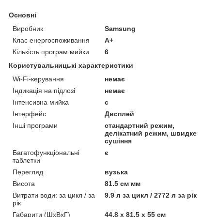
Основні
Виробник
Samsung
Клас енергоспоживання
A+
Кількість програм мийки
6
Користувальницькі характеристики
Wi-Fi-керування
немає
Індикація на підлозі
немає
Інтенсивна мийка
є
Інтерфейс
Дисплей
Інші програми
стандартний режим,
делікатний режим, швидке
сушіння
Багатофункціональні
є
таблетки
Перегляд
вузька
Висота
81.5 см мм
Витрати води: за цикл / за
9.9 л за цикл / 2772 л за рік
рік
Габарити (ШхВхГ)
44.8 х 81.5 х 55 см