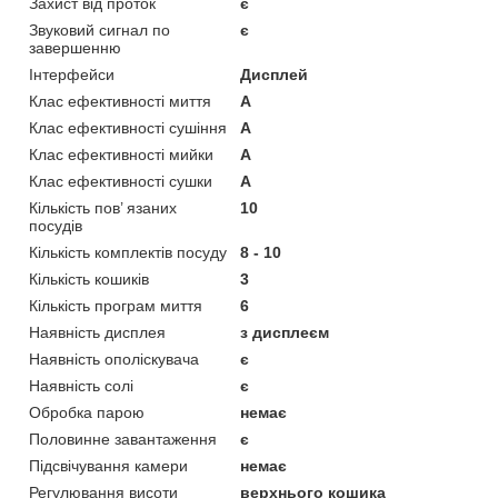
Захист від проток
є
Звуковий сигнал по
є
завершенню
Інтерфейси
Дисплей
Клас ефективності миття
A
Клас ефективності сушіння
A
Клас ефективності мийки
A
Клас ефективності сушки
A
Кількість пов’ язаних
10
посудів
Кількість комплектів посуду
8 - 10
Кількість кошиків
3
Кількість програм миття
6
Наявність дисплея
з дисплеєм
Наявність ополіскувача
є
Наявність солі
є
Обробка парою
немає
Половинне завантаження
є
Підсвічування камери
немає
Регулювання висоти
верхнього кошика