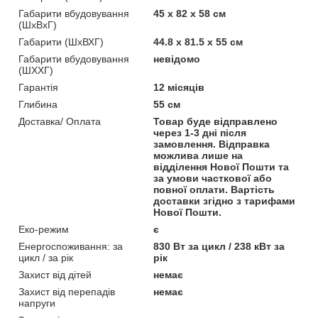
Габарити вбудовування
45 х 82 х 58 см
(ШхВхГ)
Габарити (ШхВХГ)
44.8 х 81.5 х 55 см
Габарити вбудовування
невідомо
(ШХХГ)
Гарантія
12 місяців
Глибина
55 см
Доставка/ Оплата
Товар буде відправлено
через 1-3 дні після
замовлення. Відправка
можлива лише на
відділення Нової Пошти та
за умови часткової або
повної оплати. Вартість
доставки згідно з тарифами
Нової Пошти.
Еко-режим
є
Енергоспоживання: за
830 Вт за цикл / 238 кВт за
цикл / за рік
рік
Захист від дітей
немає
Захист від перепадів
немає
напруги