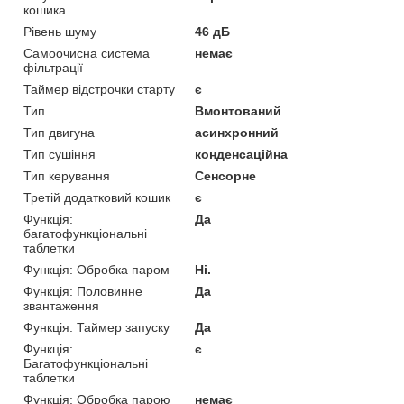
кошика
Рівень шуму
46 дБ
Самоочисна система
немає
фільтрації
Таймер відстрочки старту
є
Тип
Вмонтований
Тип двигуна
асинхронний
Тип сушіння
конденсаційна
Тип керування
Сенсорне
Третій додатковий кошик
є
Функція:
Да
багатофункціональні
таблетки
Функція: Обробка паром
Ні.
Функція: Половинне
Да
звантаження
Функція: Таймер запуску
Да
Функція:
є
Багатофункціональні
таблетки
Функція: Обробка парою
немає