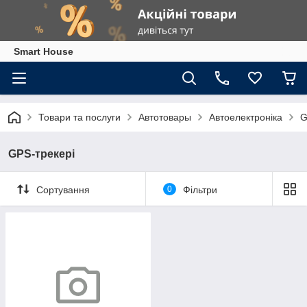
Smart House
Товари та послуги
Автотовары
Автоелектроніка
G
GPS-трекері
Сортування
0
Фільтри