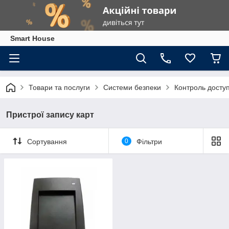
Smart House
Товари та послуги
Системи безпеки
Контроль досту
Пристрої запису карт
Сортування
0
Фільтри