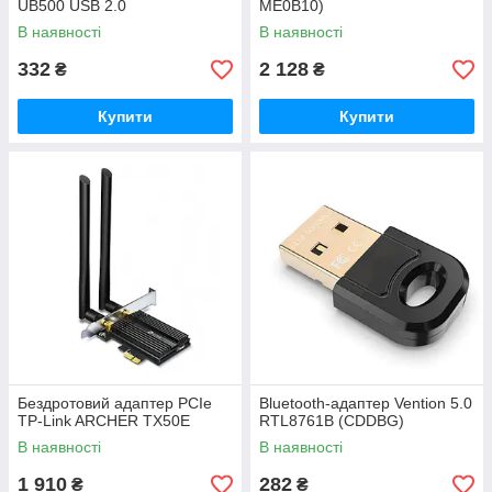
UB500 USB 2.0
ME0B10)
В наявності
В наявності
332
2 128
₴
₴
Купити
Купити
Бездротовий адаптер PCIe
Bluetooth-адаптер Vention 5.0
TP-Link ARCHER TX50E
RTL8761B (CDDBG)
В наявності
В наявності
1 910
282
₴
₴