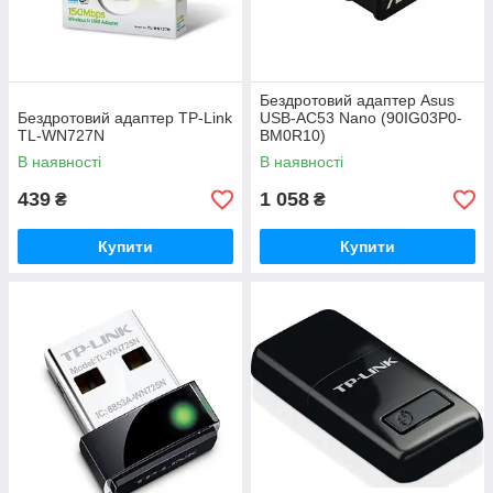
Бездротовий адаптер Asus
Бездротовий адаптер TP-Link
USB-AC53 Nano (90IG03P0-
TL-WN727N
BM0R10)
В наявності
В наявності
439
1 058
₴
₴
Купити
Купити