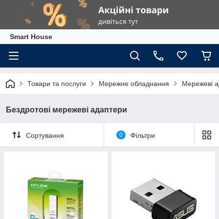
Smart House
Товари та послуги
Мережне обладнання
Мережеві а
Бездротові мережеві адаптери
Сортування
0
Фільтри