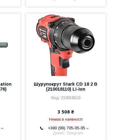
eation
Шурупокрут Stark CD 18 2 B
76)
(210018110) Li-Ion
6
210018110
3 508 ₴
Немає в наявності
+380 (99) 705-05-05
Денис Telegram