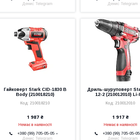
Денис Telegram
Денис Telegram
Гайковерт Stark CID-1830 B
Дриль-шуруповерт St
Body (210018210)
12-2 (210012010) Li-
210018210
210012010
1 987 ₴
1 917 ₴
Немає в наявності
Немає в наявності
+380 (99) 705-05-05
+380 (99) 705-05-05
Денис Telegram
Денис Telegram