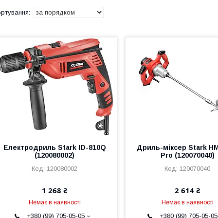
Електродриль Stark ID-810Q
Дриль-мiксер Stark H
(120080002)
Pro (120070040)
120080002
120070040
1 268 ₴
2 614 ₴
Немає в наявності
Немає в наявності
+380 (99) 705-05-05
+380 (99) 705-05-05