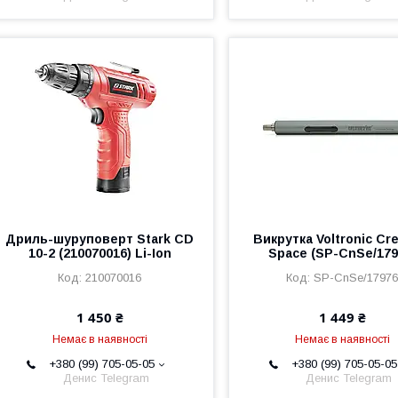
Дриль-шуруповерт Stark CD
Викрутка Voltronic Cr
10-2 (210070016) Li-Ion
Space (SP-CnSe/179
210070016
SP-CnSe/1797
1 450 ₴
1 449 ₴
Немає в наявності
Немає в наявності
+380 (99) 705-05-05
+380 (99) 705-05-05
Денис Telegram
Денис Telegram