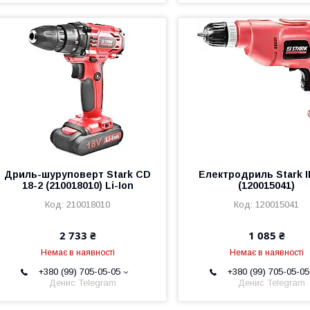
Дриль-шуруповерт Stark CD
Електродриль Stark I
18-2 (210018010) Li-Ion
(120015041)
210018010
120015041
2 733 ₴
1 085 ₴
Немає в наявності
Немає в наявності
+380 (99) 705-05-05
+380 (99) 705-05-05
Денис Telegram
Денис Telegram