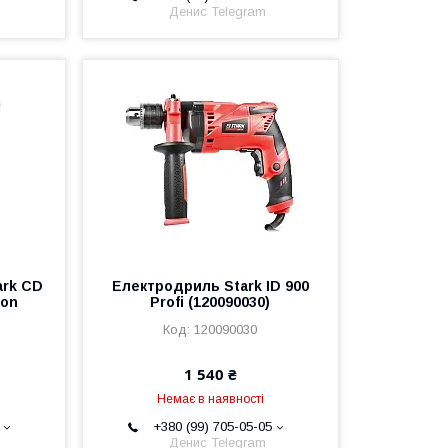
Денис Telegram
ark CD
Електродриль Stark ID 900
Ion
Profi (120090030)
120090030
1 540 ₴
Немає в наявності
+380 (99) 705-05-05
Денис Telegram