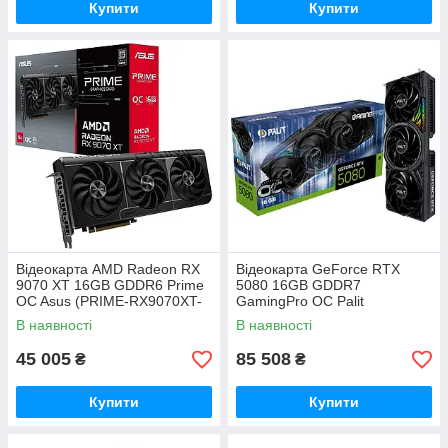
Купити
Купити
Відеокарта AMD Radeon RX
Відеокарта GeForce RTX
9070 XT 16GB GDDR6 Prime
5080 16GB GDDR7
OC Asus (PRIME-RX9070XT-
GamingPro OC Palit
O16G)
(NE75080S19T2-GB2031A)
В наявності
В наявності
45 005
85 508
₴
₴
Купити
Купити