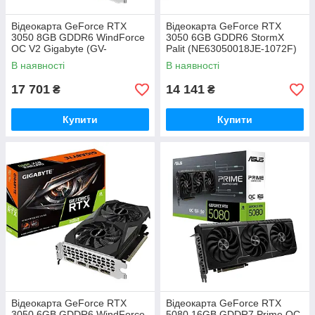
Відеокарта GeForce RTX
Відеокарта GeForce RTX
3050 8GB GDDR6 WindForce
3050 6GB GDDR6 StormX
OC V2 Gigabyte (GV-
Palit (NE63050018JE-1072F)
N3050WF2OCV2-8GD)
В наявності
В наявності
17 701
14 141
₴
₴
Купити
Купити
Відеокарта GeForce RTX
Відеокарта GeForce RTX
3050 6GB GDDR6 WindForce
5080 16GB GDDR7 Prime OC