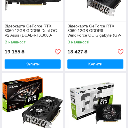
Відеокарта GeForce RTX
Відеокарта GeForce RTX
3060 12GB GDDR6 Dual OC
3060 12GB GDDR6
V2 Asus (DUAL-RTX3060-
WindForce OC Gigabyte (GV-
O12G-V2) (LHR)
N3060WF2OC-12GD)
В наявності
В наявності
19 155
18 427
₴
₴
Купити
Купити