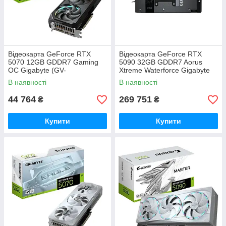
Відеокарта GeForce RTX
Відеокарта GeForce RTX
5070 12GB GDDR7 Gaming
5090 32GB GDDR7 Aorus
OC Gigabyte (GV-
Xtreme Waterforce Gigabyte
N5070GAMING OC-12GD)
(GV-N5090AORUSX W-32GD)
В наявності
В наявності
44 764
269 751
₴
₴
Купити
Купити