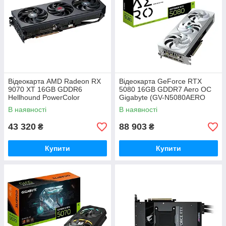
Відеокарта AMD Radeon RX
Відеокарта GeForce RTX
9070 XT 16GB GDDR6
5080 16GB GDDR7 Aero OC
Hellhound PowerColor
Gigabyte (GV-N5080AERO
(RX9070XT 16G-L/OC)
OC-16GD)
В наявності
В наявності
43 320
88 903
₴
₴
Купити
Купити