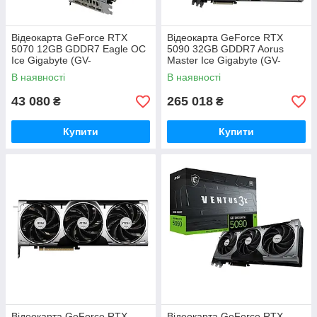
Відеокарта GeForce RTX
Відеокарта GeForce RTX
5070 12GB GDDR7 Eagle OC
5090 32GB GDDR7 Aorus
Ice Gigabyte (GV-
Master Ice Gigabyte (GV-
N5070EAGLEOC ICE-12GD)
N5090AORUSM ICE-32GD)
В наявності
В наявності
43 080
265 018
₴
₴
Купити
Купити
Відеокарта GeForce RTX
Відеокарта GeForce RTX