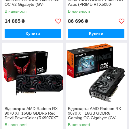
OC V2 Gigabyte (GV-
Asus (PRIME-RTX5080-
N3050WF2OCV2-6GD)
O16G)
В наявності
В наявності
14 885
86 696
₴
₴
Купити
Купити
Відеокарта AMD Radeon RX
Відеокарта AMD Radeon RX
9070 XT 16GB GDDR6 Red
9070 XT 16GB GDDR6
Devil PowerColor (RX9070XT
Gaming OC Gigabyte (GV-
16G-E/OC)
R9070XTGAMING OC-16GD)
В наявності
В наявності