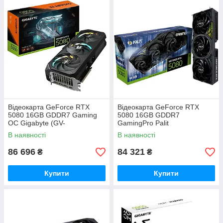
Відеокарта GeForce RTX
Відеокарта GeForce RTX
5080 16GB GDDR7 Gaming
5080 16GB GDDR7
OC Gigabyte (GV-
GamingPro Palit
N5080GAMING OC-16GD)
(NE75080019T2-GB2031A)
В наявності
В наявності
86 696
84 321
₴
₴
Купити
Купити