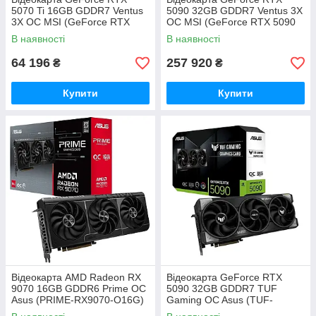
5070 Ti 16GB GDDR7 Ventus
5090 32GB GDDR7 Ventus 3X
3X OC MSI (GeForce RTX
OC MSI (GeForce RTX 5090
5070 Ti 16G VENTUS 3X OC)
32G VENTUS 3X OC)
В наявності
В наявності
64 196
257 920
₴
₴
Купити
Купити
Відеокарта AMD Radeon RX
Відеокарта GeForce RTX
9070 16GB GDDR6 Prime OC
5090 32GB GDDR7 TUF
Asus (PRIME-RX9070-O16G)
Gaming OC Asus (TUF-
RTX5090-O32G-GAMING)