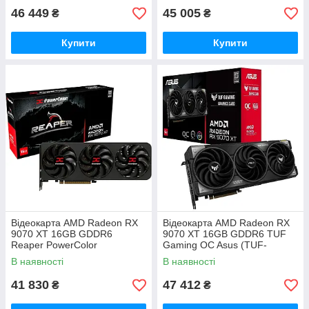
46 449
45 005
₴
₴
Купити
Купити
Відеокарта AMD Radeon RX
Відеокарта AMD Radeon RX
9070 XT 16GB GDDR6
9070 XT 16GB GDDR6 TUF
Reaper PowerColor
Gaming OC Asus (TUF-
(RX9070XT 16G-A)
RX9070XT-O16G-GAMING)
В наявності
В наявності
41 830
47 412
₴
₴