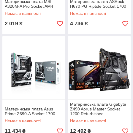
Материнська плата MSI
Материнська плата ASRock
A320M-A Pro Socket AM4
H670 PG Riptide Socket 1700
Немає в наявності
Немає в наявності
2 019
4 736
₴
₴
Материнська плата Gigabyte
Материнська плата Asus
Z490 Aorus Master Socket
Prime Z690-A Socket 1700
1200 Refurbished
Немає в наявності
Немає в наявності
11 434
12 492
₴
₴