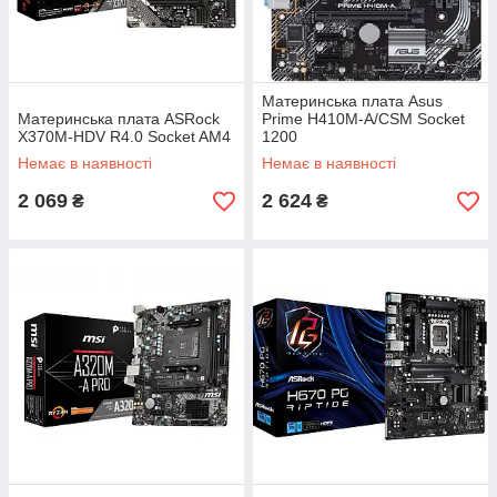
Материнська плата Asus
Материнська плата ASRock
Prime H410M-A/CSM Socket
X370M-HDV R4.0 Socket AM4
1200
Немає в наявності
Немає в наявності
2 069
2 624
₴
₴