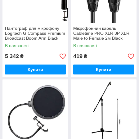
Пантограф для мікрофону
Мікрофонний кабель
Logitech G Compass Premium
Cabletime PRO XLR 3P XLR
Broadcast Boom Arm Black
Male to Female 2м Black
(955-000076)
(CF24L)
В наявності
В наявності
5 342
419
₴
₴
Купити
Купити